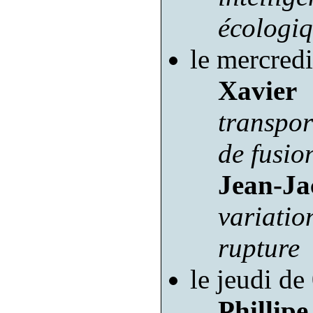
écologiq
le mercred
Xavier
transpo
de fusio
Jean-J
variati
rupture
le jeudi d
Philli