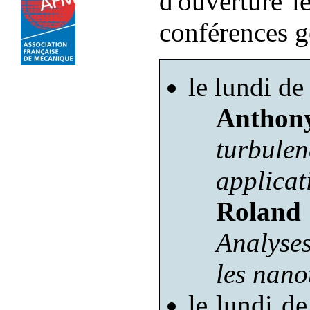
d'ouverture 
conférences g
le lundi d
Antho
turbule
applicat
Roland 
Analyse
les nano
le lundi d