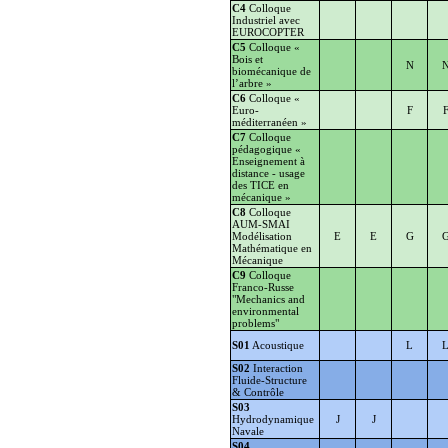
C4
Colloque
Industriel avec
EUROCOPTER
C5
Colloque «
Bois et
N
biomécanique de
l’arbre »
C6
Colloque «
Euro-
F
méditerranéen »
C7
Colloque
pédagogique «
Enseignement à
distance - usage
des TICE en
mécanique »
C8
Colloque
AUM-SMAI
Modélisation
E
E
G
Mathématique en
Mécanique
C9
Colloque
Franco-Russe
"Mechanics and
environmental
problems"
S01
Acoustique
L
S02
Interaction
Fluide-Structure
& Contrôle
S03
Hydrodynamique
J
J
Navale
S04