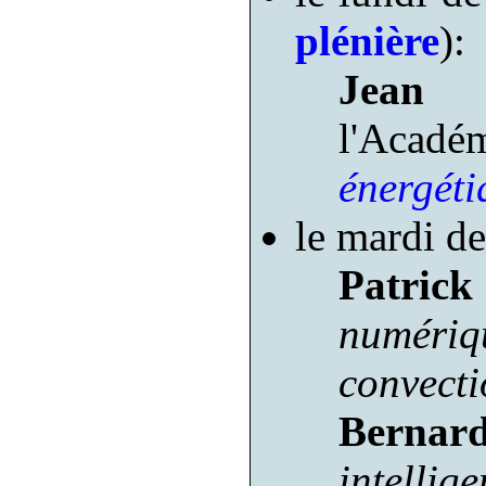
plénière
):
Jean S
l'Acad
énergéti
le mardi d
Patrick
numériq
convecti
Bernar
intellig