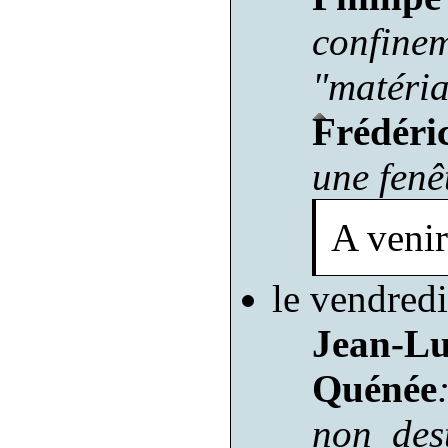
confine
"matéri
Frédéri
une fenê
A venir
le vendred
Jean-L
Quénée
non des