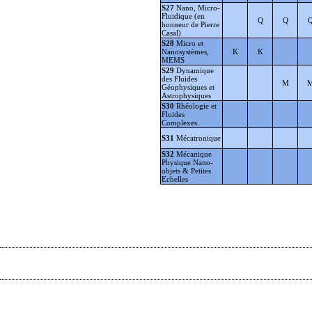
S27
Nano, Micro-
Fluidique (en
Q
Q
honneur de Pierre
Casal)
S28
Micro et
Nanosystèmes,
K
K
MEMS
S29
Dynamique
des Fluides
M
Géophysiques et
Astrophysiques
S30
Rhéologie et
Fluides
Complexes
S31
Mécatronique
S32
Mécanique
Physique Nano-
objets & Petites
Echelles