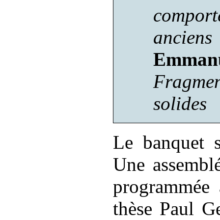
comport
anciens
Emma
Fragme
solides
Le banquet s
Une assembl
programmée à
thèse Paul Ge