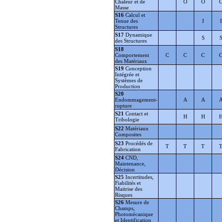
Chaleur et de
O
O
Masse
S16
Calcul et
Tenue des
I
I
Structures
S17
Dynamique
S
des Structures
S18
Comportement
C
C
C
des Matériaux
S19
Conception
Intégrée et
Systèmes de
Production
S20
Endommagement-
A
A
rupture
S21
Contact et
H
H
Tribologie
S22
Matériaux
Composites
S23
Procédés de
T
T
T
Fabrication
S24
CND,
Maintenance,
Décision
S25
Incertitudes,
Fiabilités et
Maitrise des
Risques
S26
Mesure de
Champs,
Photomécanique
et Identification