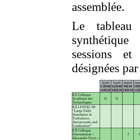
assemblée.
Le tableau
synthétiqu
sessions et 
désignées par 
lundi
lundi
mardi
ma
13H40
16H40
9H30
10
16H20
18H20
10H30
12
C1
Colloque
Académie des
G
G
Technologies
C2
LESTAC 09:
“Large Eddy
Simulation in
Turbulence,
Aeroacoustic and
Combustion”
C3
Colloque
International «
J
J
Alexandre Favre »