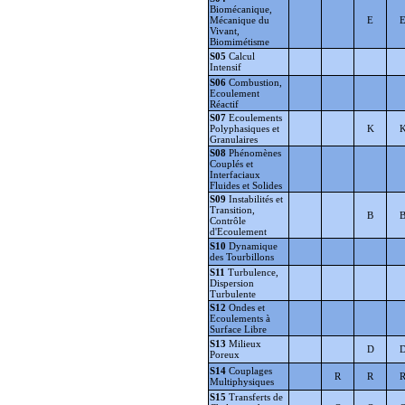
Biomécanique,
Mécanique du
E
Vivant,
Biomimétisme
S05
Calcul
Intensif
S06
Combustion,
Ecoulement
Réactif
S07
Ecoulements
Polyphasiques et
K
Granulaires
S08
Phénomènes
Couplés et
Interfaciaux
Fluides et Solides
S09
Instabilités et
Transition,
B
Contrôle
d'Ecoulement
S10
Dynamique
des Tourbillons
S11
Turbulence,
Dispersion
Turbulente
S12
Ondes et
Ecoulements à
Surface Libre
S13
Milieux
D
Poreux
S14
Couplages
R
R
Multiphysiques
S15
Transferts de