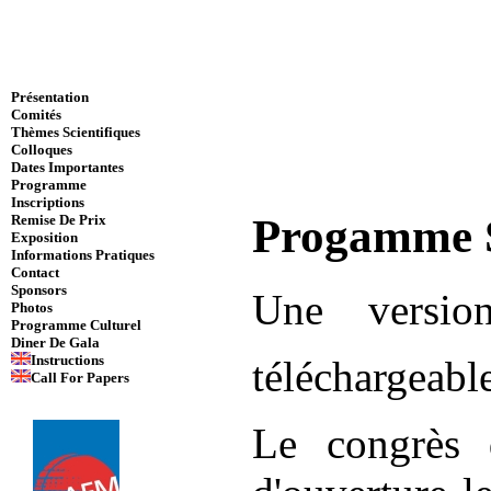
Présentation
Comités
Thèmes Scientifiques
Colloques
Dates Importantes
Programme
Inscriptions
Progamme S
Remise De Prix
Exposition
Informations Pratiques
Contact
Sponsors
Une versi
Photos
Programme Culturel
Diner De Gala
Instructions
téléchargeabl
Call For Papers
Le congrès 