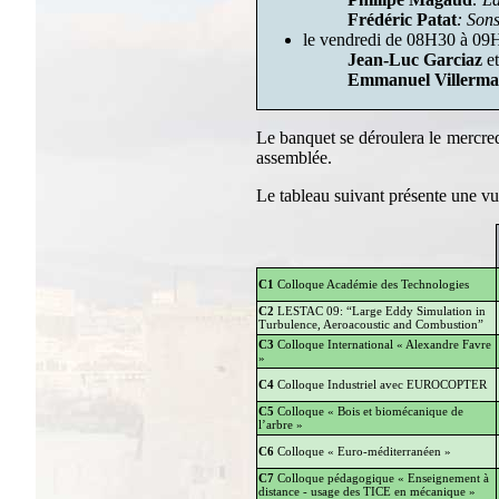
Frédéric Patat
: Sons
le vendredi de 08H30 à 09
Jean-Luc Garciaz
e
Emmanuel Villerm
Le banquet se déroulera le mercre
assemblée.
Le tableau suivant présente une vue
C1
Colloque Académie des Technologies
C2
LESTAC 09: “Large Eddy Simulation in
Turbulence, Aeroacoustic and Combustion”
C3
Colloque International « Alexandre Favre
»
C4
Colloque Industriel avec EUROCOPTER
C5
Colloque « Bois et biomécanique de
l’arbre »
C6
Colloque « Euro-méditerranéen »
C7
Colloque pédagogique « Enseignement à
distance - usage des TICE en mécanique »