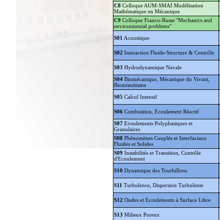
C8
Colloque AUM-SMAI Modélisation
Mathématique en Mécanique
C9
Colloque Franco-Russe "Mechanics and
environmental problems"
S01
Acoustique
S02
Interaction Fluide-Structure & Contrôle
S03
Hydrodynamique Navale
S04
Biomécanique, Mécanique du Vivant,
Biomimétisme
S05
Calcul Intensif
S06
Combustion, Ecoulement Réactif
S07
Ecoulements Polyphasiques et
Granulaires
S08
Phénomènes Couplés et Interfaciaux
Fluides et Solides
S09
Instabilités et Transition, Contrôle
d'Ecoulement
S10
Dynamique des Tourbillons
S11
Turbulence, Dispersion Turbulente
S12
Ondes et Ecoulements à Surface Libre
S13
Milieux Poreux