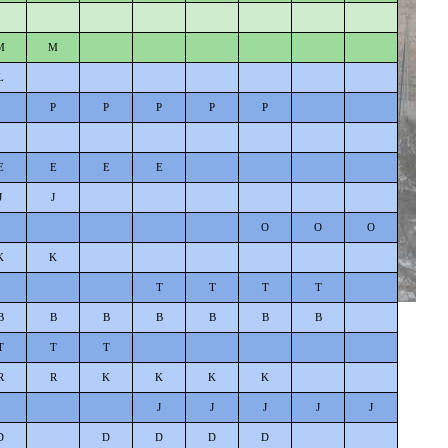
M
M
L
P
P
P
P
P
E
E
E
E
J
J
O
O
O
K
K
T
T
T
T
B
B
B
B
B
B
B
T
T
T
R
R
K
K
K
K
J
J
J
J
J
D
D
D
D
D