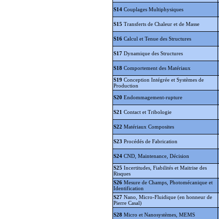
S14
Couplages Multiphysiques
S15
Transferts de Chaleur et de Masse
S16
Calcul et Tenue des Structures
S17
Dynamique des Structures
S18
Comportement des Matériaux
S19
Conception Intégrée et Systèmes de
Production
S20
Endommagement-rupture
S21
Contact et Tribologie
S22
Matériaux Composites
S23
Procédés de Fabrication
S24
CND, Maintenance, Décision
S25
Incertitudes, Fiabilités et Maitrise des
Risques
S26
Mesure de Champs, Photomécanique et
Identification
S27
Nano, Micro-Fluidique (en honneur de
Pierre Casal)
S28
Micro et Nanosystèmes, MEMS