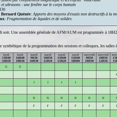
 et ultrasons : une fenêtre sur le corps humain
H30
t
Bernard Quénée
: Apports des moyens d'essais non destructifs à la m
aux
: Fragmentation de liquides et de solides
di soir. Une assemblée générale de AFM/AUM est programmée à 18H20 le
 synthétique de la programmation des sessions et colloques, les salles é
lundi
lundi
mardi
mardi
mardi
mardi
mercredi
mercredi
merc
13H40
16H40
9H30
10H50
13H40
15H40
9H30
10H50
13
16H20
18H20
10H30
12H10
15H20
18H00
10H30
12H10
15
G
G
J
J
J
J
N
N
N
N
N
N
F
F
F
F
F
F