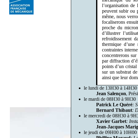
l’organisation de
peuvent subir ou p
même, nous verron
focaliserons ensui
proche du microm
d’illustrer l’uti
refroidissement d
thermique d’une m
contraintes intern
concentrerons sur
par diffraction d’
points d’un crista
sur un substrat d
ainsi que leur dom
le lundi de 13H30 à 14H30 
Jean Salençon
, Prés
le mardi de 08H30 à 9H30
Patrick Le Quéré
: 
Bernard Thibaut
: D
le mercredi de 08H30 à 9H
Xavier Garbet
: Inst
Jean-Jacques Mari
le jeudi de 09H00 à 10H00
Phillipe Magaud
: L