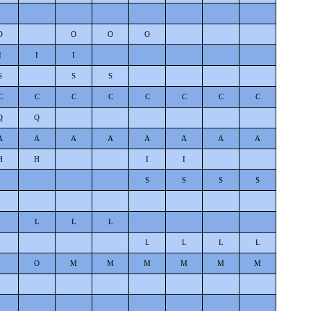
O
O
O
O
I
I
I
S
S
S
C
C
C
C
C
C
C
C
Q
Q
A
A
A
A
A
A
A
A
H
H
I
I
S
S
S
S
L
L
L
L
L
L
L
O
M
M
M
M
M
M