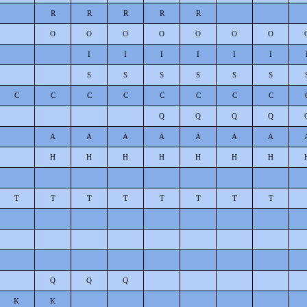
R
R
R
R
R
O
O
O
O
O
O
O
I
I
I
I
I
I
S
S
S
S
S
S
C
C
C
C
C
C
C
C
Q
Q
Q
Q
A
A
A
A
A
A
A
H
H
H
H
H
H
H
T
T
T
T
T
T
T
T
Q
Q
Q
K
K