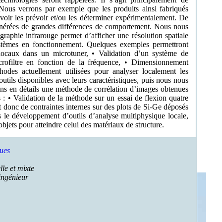
 Nous verrons par exemple que les produits ainsi fabriqués
avoir les prévoir et/ou les déterminer expérimentalement. De
générées de grandes différences de comportement. Nous nous
ographie infrarouge permet d’afficher une résolution spatiale
stèmes en fonctionnement. Quelques exemples permettront
 locaux dans un microtuner, • Validation d’un système de
crofiltre en fonction de la fréquence, • Dimensionnement
odes actuellement utilisées pour analyser localement les
utils disponibles avec leurs caractéristiques, puis nous nous
ons en détails une méthode de corrélation d’images obtenues
 : • Validation de la méthode sur un essai de flexion quatre
et donc de contraintes internes sur des plots de Si-Ge déposés
 le développement d’outils d’analyse multiphysique locale,
jets pour atteindre celui des matériaux de structure.
ques
le et mixte
'ingénieur