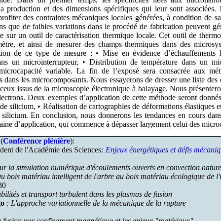
 la production et des dimensions spécifiques qui leur sont associées.
rofiter des contraintes mécaniques locales générées, à condition de s
s que de faibles variations dans le procédé de fabrication peuvent 
te sur un outil de caractérisation thermique locale. Cet outil de therm
ètre, et ainsi de mesurer des champs thermiques dans des microsy
lisation de ce type de mesure : • Mise en évidence d’échauffements
ans un microinterrupteur, • Distribution de température dans un mi
icrocapacité variable. La fin de l’exposé sera consacrée aux méth
es dans les microcomposants. Nous essayerons de dresser une liste des o
 ceux issus de la microscopie électronique à balayage. Nous présenter
électrons. Deux exemples d’application de cette méthode seront donnés
l de silicium, • Réalisation de cartographies de déformations élastiques 
e silicium. En conclusion, nous donnerons les tendances en cours dans
aine d’application, qui commence à dépasser largement celui des microob
(
Conférence plénière
):
ident de l'Académie des Sciences
:
Enjeux énergétiques et défis mécani
Sur la simulation numérique d'écoulements ouverts en convection naturel
u bois matériau intelligent de l'arbre au bois matériau écologique de l
30
abilités et transport turbulent dans les plasmas de fusion
go
: L'approche variationnelle de la mécanique de la rupture
a fusion par confinement magnétique et les enjeux "matériaux"