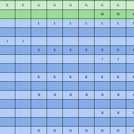
E
E
G
G
G
G
G
G
M
M
L
L
L
L
L
L
J
J
E
E
E
E
E
E
J
J
K
K
K
K
K
K
B
B
B
B
B
B
R
R
D
D
D
D
D
D