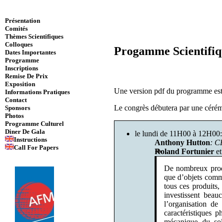
Présentation
Comités
Thèmes Scientifiques
Colloques
Progamme Scientifi
Dates Importantes
Programme
Inscriptions
Remise De Prix
Exposition
Une version pdf du programme est
Informations Pratiques
Contact
Le congrès débutera par une cérém
Sponsors
Photos
Programme Culturel
Diner De Gala
le lundi de 11H00 à 12H00:
Instructions
Anthony Hutton
: C
Call For Papers
Roland Fortunier
e
De nombreux produi
que d’objets comm
tous ces produits,
investissent beau
l’organisation de
caractéristiques 
mécanique du soli