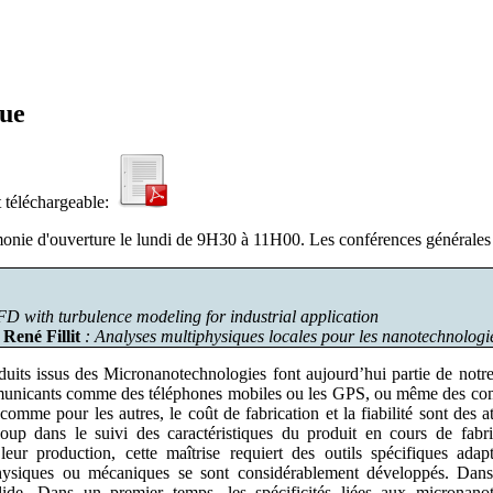
que
 téléchargeable:
onie d'ouverture le lundi de 9H30 à 11H00. Les conférences générales 
FD with turbulence modeling for industrial application
t
René Fillit
: Analyses multiphysiques locales pour les nanotechnologi
ts issus des Micronanotechnologies font aujourd’hui partie de notre q
unicants comme des téléphones mobiles ou les GPS, ou même des compo
 comme pour les autres, le coût de fabrication et la fiabilité sont des a
coup dans le suivi des caractéristiques du produit en cours de fabr
 leur production, cette maîtrise requiert des outils spécifiques ad
physiques ou mécaniques se sont considérablement développés. Dans
de. Dans un premier temps, les spécificités liées aux micronanote