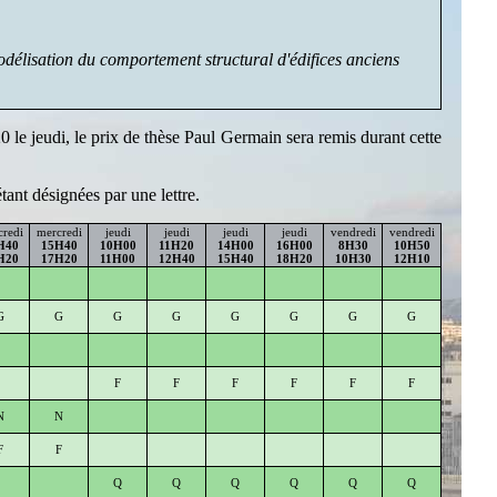
odélisation du comportement structural d'édifices anciens
 jeudi, le prix de thèse Paul Germain sera remis durant cette
tant désignées par une lettre.
redi
mercredi
jeudi
jeudi
jeudi
jeudi
vendredi
vendredi
H40
15H40
10H00
11H20
14H00
16H00
8H30
10H50
H20
17H20
11H00
12H40
15H40
18H20
10H30
12H10
G
G
G
G
G
G
G
G
F
F
F
F
F
F
N
N
F
F
Q
Q
Q
Q
Q
Q