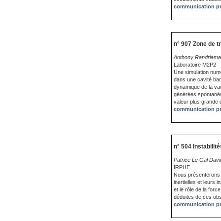
communication pr
n° 907 Zone de t
Anthony Randriamam
Laboratoire M2P2
Une simulation numé
dans une cavité baro
dynamique de la vaci
générées spontanémen
valeur plus grande 
communication pr
n° 504 Instabilit
Patrice Le Gal Dav
IRPHE
Nous présenterons n
inertielles et leurs 
et le rôle de la fo
déduites de ces obs
communication pr