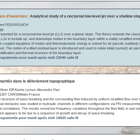
ce d'ouverture :
Analytical study of a nocturnal low-level jet over a shallow slo
geni FEDOROVICH
ogy
resented for a nocturnal low-level jet (LLJ) over a planar slope. The theory extends the classica
 LLJs to include up- and downslope motion in the boundary layer within a stably-stratified envir
he coupled equations of motion and thermodynamic energy is solved for air parcels suddenly fr
et. The notion of a tilted residual layer is introduced and used to relate initial (sunset) air pa
tification and thermal structure of the boundary layer.
ogrammée pour mardi après midi 13H40 salle M
nnarités dans le déferlement topographique
livier Eiff Karine Leroux Alexandre Paci
57 CNRS/Météo-France
 structure of wave breaking and the surrounding flow induced by uniform stratified flow over
al obstacles was studied in hydraulic channels in different configurations via PIV measurem
 correlations. The results reveal low frequency variations throughout the flow field, in and o
ich appears to be due to a sequence of growth and decay of wave-breaking.
ogrammée pour mardi après midi 14H20 salle M