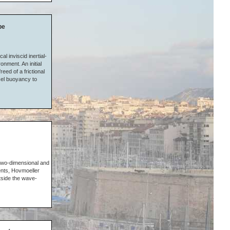
pe
l inviscid inertial-
onment. An initial
eed of a frictional
rcel buoyancy to
 two-dimensional and
ents, Hovmoeller
utside the wave-