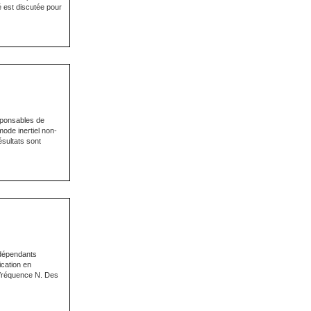
é est discutée pour
sponsables de
ode inertiel non-
sultats sont
ndépendants
ication en
fréquence N. Des