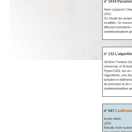
n° 1034 Paramétr
Yann Largeron Chan
LEGI
On étudie les propr
stratifiée. Un ense
diffusion turbulente
communication pr
n° 132 L'algori
Jérôme Fontane Dav
University of St An
HyperCASL est un n
l'algorithme, une é
turbulence bidimens
de précision et de 
communication pr
n° 547
Conférenc
Achim Wirth
LEGI
Results from numeric