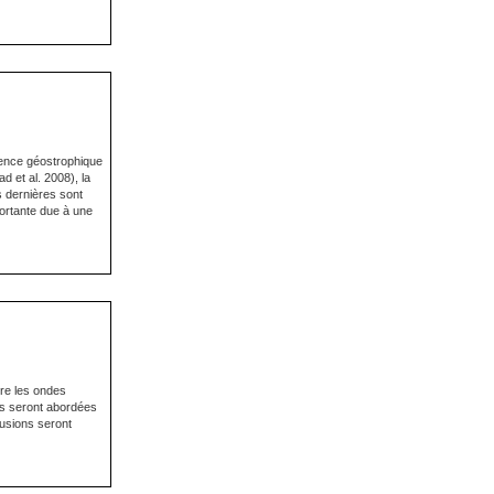
lence géostrophique
d et al. 2008), la
s dernières sont
portante due à une
tre les ondes
ries seront abordées
lusions seront