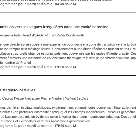
ogrammée pour mardi après midi 16H40 salle M
ransition vers les vagues irrégulières dans une cavité barocline
pianina Peter Read Wolf-Gerrit Früh Robin Wordsworth
rique directe est associée à une expérience pour décrire la zone de transition vers la turbu
cline remplie d’un mélange liquide. Contrairement à une étude récédente utilisant de l’air (Rea
llation structurelle obtenue est principalement gouvernée par les ondes d’inertie-gravité. Ce
t à travers une instabilité de couche limite thermique résultant d’une stratification plus im
du nombre de Prandtl.
ogrammée pour mardi après midi 17H00 salle M
és Magnéto-Inertielles
id Cébron Wietze Herreman Pierrre Maubert Michael Le Bars
os derniers résultats analytiques, expérimentaux et numériques concernant l'interaction en
instabilités (en particulier l'instabilité elliptique) et les champs magnétiques. Plusieurs géomét
rce de Laplace sera mis en évidence selon la valeur du champ magnétique inducteur. Des conc
ervations et extrapolées vers des applications géophysiques.
ogrammée pour mardi après midi 17H20 salle M