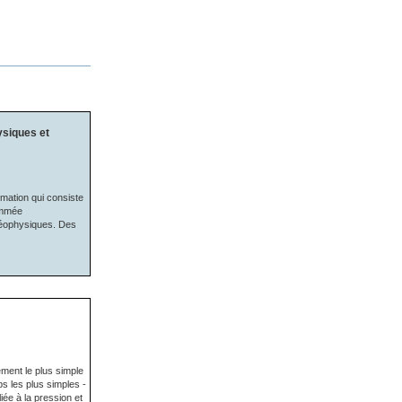
ysiques et
imation qui consiste
nommée
 géophysiques. Des
vement le plus simple
rps les plus simples -
iée à la pression et