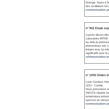
l'énergie, l'autre à
des oscillations forc
communication pr
n° 902 Etude exp
Cyprien Morize Mich
Laboratoire IRPHE
Au-delà du phénomèn
phénomènes très var
linéaire avec lui-m
significatifs pour l
communication pr
n° 1056 Ondes i
Louis Gostiaux Ha
LEGI - Coriolis
Nous présentons un
(NIOZ3) répartis to
température présen
spectres de vitesse 
communication pr