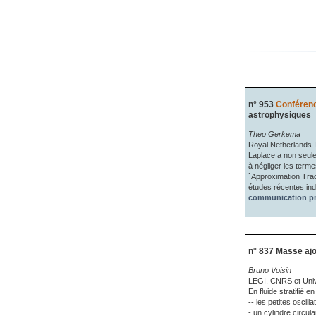
n° 953
Conférenc
astrophysiques
Theo Gerkema
Royal Netherlands I
Laplace a non seulem
à négliger les term
`Approximation Trad
études récentes indi
communication pr
n° 837 Masse ajou
Bruno Voisin
LEGI, CNRS et Univ
En fluide stratifié 
-- les petites oscill
- un cylindre circul