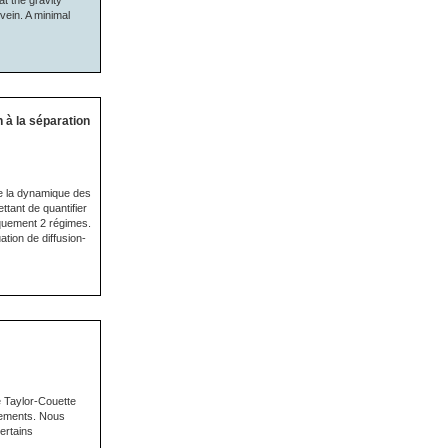
at the gravity
 vein. A minimal
 à la séparation
re la dynamique des
ant de quantifier
iquement 2 régimes.
tion de diffusion-
e Taylor-Couette
ulements. Nous
ertains