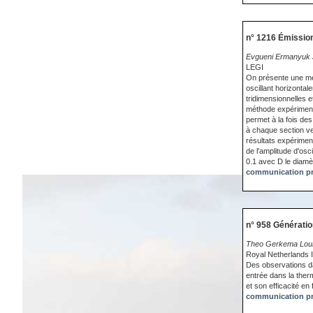
n° 1216 Émission
Evgueni Ermanyuk J
LEGI
On présente une mét
oscillant horizontal
tridimensionnelles e
méthode expérimenta
permet à la fois de
à chaque section ve
résultats expérimen
de l'amplitude d'osc
0.1 avec D le diamè
communication pr
n° 958 Génératio
Theo Gerkema Louis
Royal Netherlands I
Des observations da
entrée dans la ther
et son efficacité e
communication pr