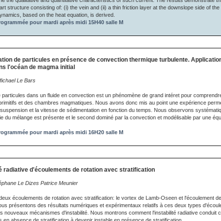
e the qualitative and quantitative characteristics of such current. The results demonstrate th
t structure consisting of: (i) the vein and (ii) a thin friction layer at the downslope side of the
dynamics, based on the heat equation, is derived.
ogrammée pour mardi après midi 15H40 salle M
tion de particules en présence de convection thermique turbulente. Application
ns l'océan de magma initial
Michael Le Bars
 particules dans un fluide en convection est un phénomène de grand intéret pour comprend
imitifs et des chambres magmatiques. Nous avons donc mis au point une expérience permett
en suspension et la vitesse de sédimentation en fonction du temps. Nous observons systémat
rtie du mélange est présente et le second dominé par la convection et modélisable par une équa
ogrammée pour mardi après midi 16H20 salle M
té radiative d'écoulements de rotation avec stratification
téphane Le Dizes Patrice Meunier
eux écoulements de rotation avec stratification: le vortex de Lamb-Oseen et l'écoulement d
 Nous présentons des résultats numériques et expérimentaux relatifs à ces deux types d'éco
s nouveaux mécanismes d'instabilité. Nous montrons comment l'instabilité radiative conduit c
en absence de stratification à devenir instable en présence de stratification.