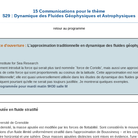
15 Communications pour le thème
S29 : Dynamique des Fluides Géophysiques et Astrophysiques
retour au programme
e d'ouverture :
L'approximation traditionnelle en dynamique des fluides géoph
nstitute for Sea Research
ent introduit la force qui serait plus tard nommée `force de Coriolis', mais aussi une approx
es de cette force qui sont proportionnels au cosinus de la latitude. Cette approximation est 
itionnelle'; elle est quasi universellement utilisée dans les études de dynamique des fluides
quent pourtant qu'elle ne serait pas toujours justifiée. Je montrerai quelques exemples.
ogrammée pour mardi matin 9H30 salle M
tée en fluide stratifié
ersité de Grenoble
en densité, la masse ajoutée est modifiée par les forces de flottabilité. Sont considérés le mou
ations d'un fluide illimité uniformément stratifié dans l'approximation de Boussinesq -- et les co
aire horizontal et une sphère. Deux masses ajoutées distinctes sont mises en évidence, l'une l