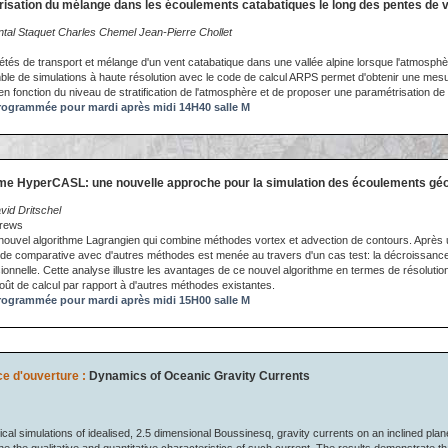
isation du mélange dans les écoulements catabatiques le long des pentes de v
tal Staquet Charles Chemel Jean-Pierre Chollet
iétés de transport et mélange d'un vent catabatique dans une vallée alpine lorsque l'atmosph
mble de simulations à haute résolution avec le code de calcul ARPS permet d'obtenir une mesu
 en fonction du niveau de stratification de l'atmosphère et de proposer une paramétrisation de 
ogrammée pour mardi après midi 14H40 salle M
thme HyperCASL: une nouvelle approche pour la simulation des écoulements g
id Dritschel
drews
ouvel algorithme Lagrangien qui combine méthodes vortex et advection de contours. Après 
tude comparative avec d'autres méthodes est menée au travers d'un cas test: la décroissance
ionnelle. Cette analyse illustre les avantages de ce nouvel algorithme en termes de résoluti
coût de calcul par rapport à d'autres méthodes existantes.
ogrammée pour mardi après midi 15H00 salle M
e d'ouverture :
Dynamics of Oceanic Gravity Currents
al simulations of idealised, 2.5 dimensional Boussinesq, gravity currents on an inclined plane