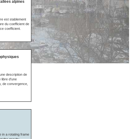
allées alpines
ère est stablement
re du coefficient de
ce coefficient.
éophysiques
une description de
 libre d'une
on, de convergence,
 in a rotating frame