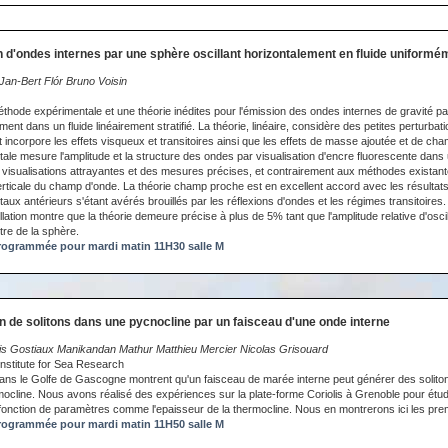
 d'ondes internes par une sphère oscillant horizontalement en fluide uniformém
an-Bert Flór Bruno Voisin
hode expérimentale et une théorie inédites pour l'émission des ondes internes de gravité p
ement dans un fluide linéairement stratifié. La théorie, linéaire, considère des petites perturbat
t incorpore les effets visqueux et transitoires ainsi que les effets de masse ajoutée et de ch
le mesure l'amplitude et la structure des ondes par visualisation d'encre fluorescente dans un
s visualisations attrayantes et des mesures précises, et contrairement aux méthodes existan
rticale du champ d'onde. La théorie champ proche est en excellent accord avec les résultat
taux antérieurs s'étant avérés brouillés par les réflexions d'ondes et les régimes transitoire
illation montre que la théorie demeure précise à plus de 5% tant que l'amplitude relative d'oscill
tre de la sphère.
ogrammée pour mardi matin 11H30 salle M
n de solitons dans une pycnocline par un faisceau d'une onde interne
 Gostiaux Manikandan Mathur Matthieu Mercier Nicolas Grisouard
nstitute for Sea Research
ns le Golfe de Gascogne montrent qu'un faisceau de marée interne peut générer des soliton
mocline. Nous avons réalisé des expériences sur la plate-forme Coriolis à Grenoble pour étu
n fonction de paramètres comme l'epaisseur de la thermocline. Nous en montrerons ici les prem
ogrammée pour mardi matin 11H50 salle M