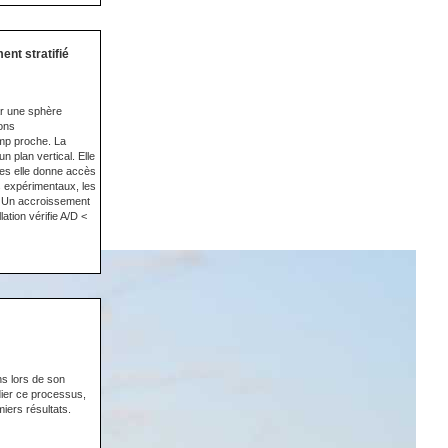
ent stratifié
ar une sphère
ions
amp proche. La
 plan vertical. Elle
tes elle donne accès
s expérimentaux, les
s. Un accroissement
ation vérifie A/D <
s lors de son
dier ce processus,
iers résultats.