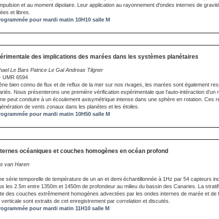
 l'impulsion et au moment dipolaire. Leur application au rayonnement d'ondes internes de gravit
ées et libres.
ogrammée pour mardi matin 10H10 salle M
érimentale des implications des marées dans les systèmes planétaires
ael Le Bars Patrice Le Gal Andreas Tilgner
 - UMR 6594
e bien connu de flux et de reflux de la mer sur nos rivages, les marées sont également re
iés. Nous présenterons une première vérification expérimentale que l’auto-intéraction d’un m
ême peut conduire à un écoulement axisymétrique intense dans une sphère en rotation. Ces ré
a génération de vents zonaux dans les planètes et les étoiles.
ogrammée pour mardi matin 10H50 salle M
nternes océaniques et couches homogènes en océan profond
ns van Haren
e série temporelle de température de un an et demi échantillonnée à 1Hz par 54 capteurs i
us les 2.5m entre 1350m et 1450m de profondeur au milieu du bassin des Canaries. La stratif
te des couches extrêmement homogènes advectées par les ondes internes de marée et de 
verticale sont extraits de cet enregistrement par correlation et discutés.
ogrammée pour mardi matin 11H10 salle M