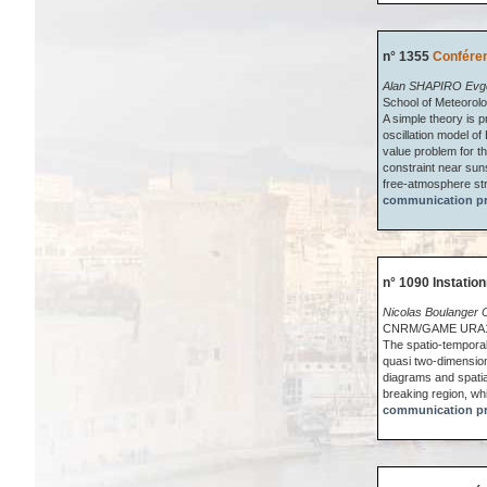
n° 1355
Conféren
Alan SHAPIRO Ev
School of Meteorol
A simple theory is p
oscillation model of
value problem for t
constraint near suns
free-atmosphere stra
communication pr
n° 1090 Instatio
Nicolas Boulanger O
CNRM/GAME URA13
The spatio-temporal
quasi two-dimension
diagrams and spatial
breaking region, wh
communication pr