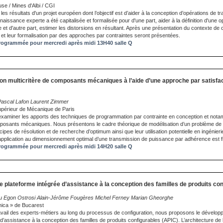
se / Mines d'Albi / CGI
 les résultats d'un projet européen dont l’objectif est d’aider à la conception d’opérations de t
naissance experte a été capitalisée et formalisée pour d'une part, aider à la définition d'une o
 et d'autre part, estimer les distorsions en résultant. Après une présentation du contexte de ce
t leur formalisation par des approches par contraintes seront présentées.
ogrammée pour mercredi après midi 13H40 salle Q
ion multicritère de composants mécaniques à l’aide d’une approche par satisfa
 Pascal Lafon Laurent Zimmer
upérieur de Mécanique de Paris
xaminer les apports des techniques de programmation par contrainte en conception et not
posants mécaniques. Nous présentons le cadre théorique de modélisation d’un problème de s
ncipes de résolution et de recherche d’optimum ainsi que leur utilisation potentielle en ingénier
pplication au dimensionnement optimal d’une transmission de puissance par adhérence est fi
ogrammée pour mercredi après midi 14H20 salle Q
e plateforme intégrée d’assistance à la conception des familles de produits co
u Egon Ostrosi Alain-Jérôme Fougères Michel Ferney Marian Gheorghe
hnica » de Bucarest
e travail des experts-métiers au long du processus de configuration, nous proposons le dévelo
d’assistance à la conception des familles de produits configurables (APIC). L’architecture de 