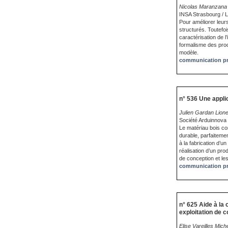
Nicolas Maranzana 
INSA Strasbourg / L
Pour améliorer leur
structurés. Toutef
caractérisation de 
formalisme des proc
modèle.
communication pr
n° 536 Une appli
Julien Gardan Lion
Société Arduinnova 
Le matériau bois co
durable, parfaiteme
à la fabrication d’u
réalisation d’un pr
de conception et le
communication pr
n° 625 Aide à la 
exploitation de 
Elise Vareilles Mic