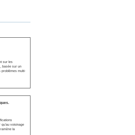
t sur les
, basée sur un
s problèmes multi-
iques.
fications
r qu’au voisinage
i ramène la