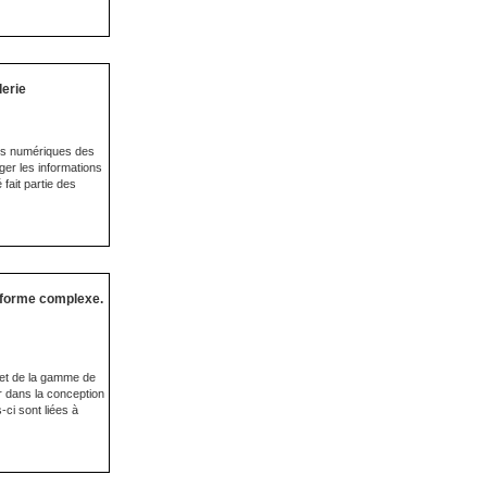
derie
ons numériques des
ger les informations
 fait partie des
e forme complexe.
 et de la gamme de
r dans la conception
ci sont liées à