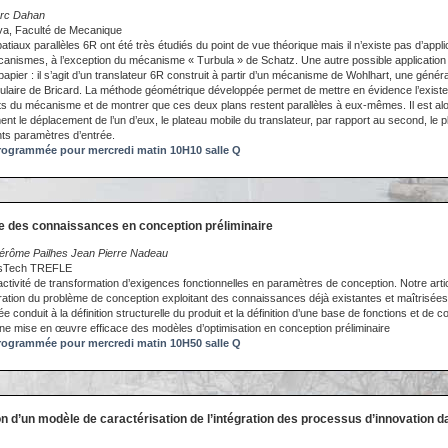
arc Dahan
ova, Faculté de Mecanique
aux parallèles 6R ont été très étudiés du point de vue théorique mais il n’existe pas d’appli
anismes, à l’exception du mécanisme « Turbula » de Schatz. Une autre possible application i
pier : il s’agit d’un translateur 6R construit à partir d’un mécanisme de Wohlhart, une généra
laire de Bricard. La méthode géométrique développée permet de mettre en évidence l’exist
 du mécanisme et de montrer que ces deux plans restent parallèles à eux-mêmes. Il est alo
t le déplacement de l’un d’eux, le plateau mobile du translateur, par rapport au second, le pl
nts paramètres d’entrée.
ogrammée pour mercredi matin 10H10 salle Q
e des connaissances en conception préliminaire
érôme Pailhes Jean Pierre Nadeau
risTech TREFLE
’activité de transformation d’exigences fonctionnelles en paramètres de conception. Notre art
ation du problème de conception exploitant des connaissances déjà existantes et maîtrisées
 conduit à la définition structurelle du produit et la définition d’une base de fonctions et de
e mise en œuvre efficace des modèles d’optimisation en conception préliminaire
ogrammée pour mercredi matin 10H50 salle Q
on d’un modèle de caractérisation de l’intégration des processus d’innovation d