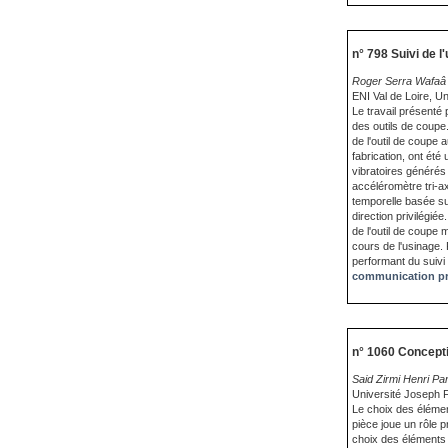
n° 798 Suivi de l
Roger Serra Wafaâ R
ENI Val de Loire, U
Le travail présenté 
des outils de coupe. 
de l'outil de coupe 
fabrication, ont été
vibratoires générés 
accéléromètre tri-ax
temporelle basée sur
direction privilégiée
de l'outil de coupe
cours de l'usinage.
performant du suivi 
communication pr
n° 1060 Concepti
Said Zirmi Henri Pari
Université Joseph F
Le choix des élémen
pièce joue un rôle p
choix des éléments 