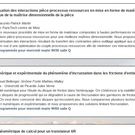
sation des interactions pièce-processus-ressources en mise en forme de maté
e de la maîtrise dimensionnelle de la pièce
Dacunto Patrick Martin
er ParisTech centre de Metz
 des nouveaux procédés de mise en forme de matériaux composites à hautes performances req
tions pièce-processus-ressources pour une meilleure maîtrise dimensionnelle. Nous propo
érisation des interactions résultant du transfert des contraintes pièce-outillage appliqué aux
 en vue d une optimisation du couple processus-ressources afin de minimiser ces interactions
ogrammée pour mercredi matin 9H30 salle Q
érique et expérimentale du phénomène d'incrustation dans les frictions d'emb
uel Bellenger Jérôme Fortin Mathieu Malley
 - Université de Picardie Jules Verne
l numérique pour l’étude du disque de friction dans l’embrayage. On s’intéresse à la stabilit
 disques de progressivité qui se dégradent à cause de l’incrustation des garnitures de friction
 On veut donc concevoir des disques qui incrustent peu. Nous comparerons plusieurs techn
t numériques et expérimentales et nous proposerons des solutions limitant l’incrustation.
ogrammée pour mercredi matin 9H50 salle Q
éométrique de calcul pour un translateur 6R