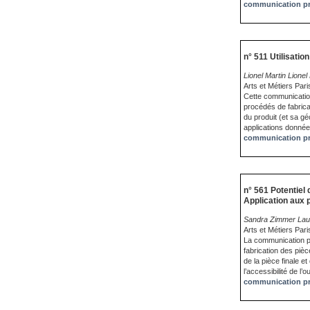
communication pr
n° 511 Utilisatio
Lionel Martin Lione
Arts et Métiers Pari
Cette communication
procédés de fabrica
du produit (et sa gé
applications données
communication pr
n° 561 Potentiel
Application aux 
Sandra Zimmer Laur
Arts et Métiers Par
La communication pr
fabrication des piè
de la pièce finale 
l’accessibilité de l
communication pr