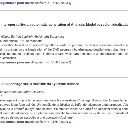
ogrammée pour mardi après midi 14H20 salle Q
nteroperability, an automatic generation of Analysis Model based on idealizat
 Aifaoui Borhen Louhichi Abdelmajid Benamara
ie Mécanique, ENI de Monastir
 a method based on an original algorithm in order to prepare the design geometric model to a
d. It consists on the idealization of the CAD geometry by eliminating details(holes, chamfers, 
ing time due to a refined mesh in these details, which are considered as constraints hubs, wi
e simulation.
ogrammée pour mardi après midi 14H40 salle Q
 du talonnage sur la stabilité du système usinant
y Bondarenko Alexandre Gouskov
OP
onnage est un problème important dans les opérations d’usinage. Il se produit lorsque la fac
tact avec la surface usinée. Un modèle de prédiction de l’effet de talonnage a été proposé. L’obje
lyse de la stabilité du système usinant. En effet les lobes de stabilité se décalent dans la zo
nfluence de talonnage ou ce phénomène modifie l’amortissement du système. Les résultats o
amètres de coupe associés à une opération d’usinage.
ogrammée pour mardi après midi 15H40 salle Q