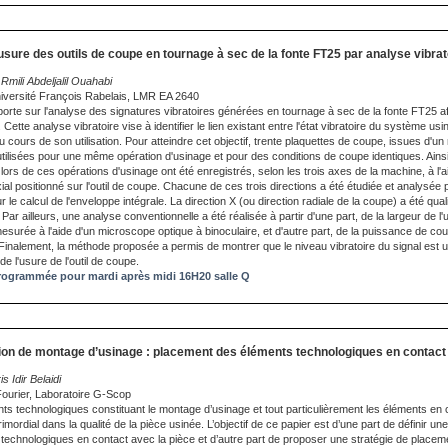
'usure des outils de coupe en tournage à sec de la fonte FT25 par analyse vibrat
mili Abdeljalil Ouahabi
niversité François Rabelais, LMR EA 2640
porte sur l'analyse des signatures vibratoires générées en tournage à sec de la fonte FT25 af
Cette analyse vibratoire vise à identifier le lien existant entre l'état vibratoire du système usin
au cours de son utilisation. Pour atteindre cet objectif, trente plaquettes de coupe, issues d'u
 utilisées pour une même opération d'usinage et pour des conditions de coupe identiques. Ains
lors de ces opérations d'usinage ont été enregistrés, selon les trois axes de la machine, à l'a
ial positionné sur l'outil de coupe. Chacune de ces trois directions a été étudiée et analysé
 le calcul de l'enveloppe intégrale. La direction X (ou direction radiale de la coupe) a été qu
. Par ailleurs, une analyse conventionnelle a été réalisée à partir d'une part, de la largeur de l
 mesurée à l'aide d'un microscope optique à binoculaire, et d'autre part, de la puissance de
 Finalement, la méthode proposée a permis de montrer que le niveau vibratoire du signal est u
de l'usure de l'outil de coupe.
ogrammée pour mardi après midi 16H20 salle Q
on de montage d’usinage : placement des éléments technologiques en contact 
s Idir Belaidi
ourier, Laboratoire G-Scop
ts technologiques constituant le montage d’usinage et tout particulièrement les éléments en 
rimordial dans la qualité de la pièce usinée. L’objectif de ce papier est d’une part de définir u
technologiques en contact avec la pièce et d’autre part de proposer une stratégie de placem