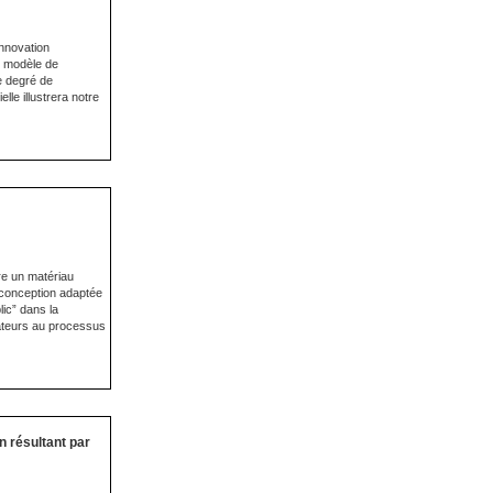
innovation
n modèle de
e degré de
le illustrera notre
re un matériau
e conception adaptée
lic” dans la
mateurs au processus
n résultant par