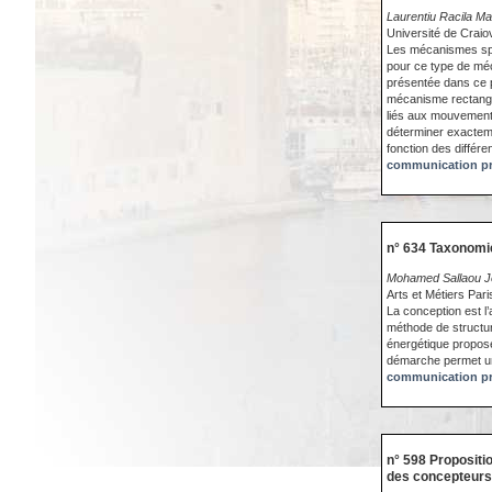
Laurentiu Racila M
Université de Crai
Les mécanismes spati
pour ce type de méc
présentée dans ce pa
mécanisme rectangu
liés aux mouvements
déterminer exactemen
fonction des différe
communication pr
n° 634 Taxonomi
Mohamed Sallaou J
Arts et Métiers Pa
La conception est l
méthode de structur
énergétique proposée
démarche permet un
communication pr
n° 598 Propositi
des concepteurs