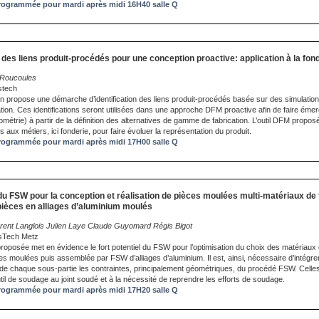
ogrammée pour mardi après midi 16H40 salle Q
n des liens produit-procédés pour une conception proactive: application à la fon
l Roucoules
stech
 propose une démarche d’identification des liens produit-procédés basée sur des simulati
tion. Ces identifications seront utilisées dans une approche DFM proactive afin de faire émer
ométrie) à partir de la définition des alternatives de gamme de fabrication. L’outil DFM proposé
 aux métiers, ici fonderie, pour faire évoluer la représentation du produit.
ogrammée pour mardi après midi 17H00 salle Q
 du FSW pour la conception et réalisation de pièces moulées multi-matériaux d
pièces en alliages d’aluminium moulés
ent Langlois Julien Laye Claude Guyomard Régis Bigot
isTech Metz
oposée met en évidence le fort potentiel du FSW pour l’optimisation du choix des matériaux
ces moulées puis assemblée par FSW d’alliages d’aluminium. Il est, ainsi, nécessaire d’intégre
et de chaque sous-partie les contraintes, principalement géométriques, du procédé FSW. Celles-
’outil de soudage au joint soudé et à la nécessité de reprendre les efforts de soudage.
ogrammée pour mardi après midi 17H20 salle Q