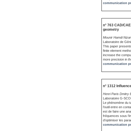
communication pr
n° 763 CAD/CAE i
geometry
Mounir Hamdi Nizar
Laboratoire de Gén
This paper presents
finite element metho
increase the comput
more precision in th
communication pr
n° 1312 Influence
Henri Paris Dmitr
Laboratoire G-SC
Le phénomène du tal
l’outil entre en con
est de faire une ana
fréquences sous l’i
d’optimiser les par
communication pr