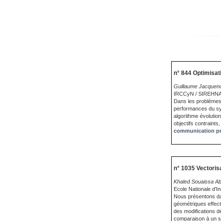
n° 844 Optimisat
Guillaume Jacquen
IRCCyN / SIREHN
Dans les problèmes 
performances du sy
algorithme évolutio
objectifs contraints
communication pr
n° 1035 Vectoris
Khaled Souaissa Ab
Ecole Nationale d'I
Nous présentons dan
géométriques effect
des modifications dé
comparaison à un si