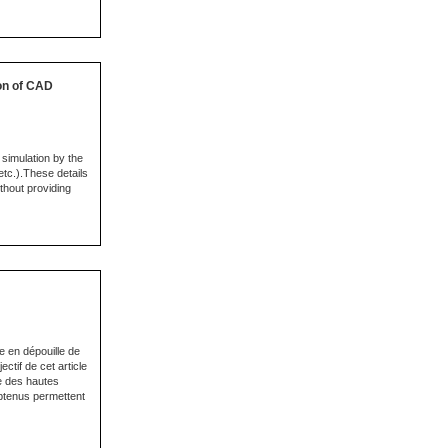
ion of CAD
 simulation by the
etc.).These details
thout providing
e en dépouille de
ctif de cet article
ne des hautes
btenus permettent