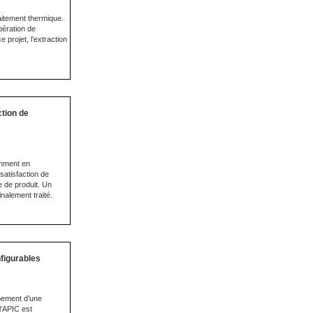
raitement thermique.
pération de
 projet, l’extraction
ction de
amment en
atisfaction de
ie de produit. Un
nalement traité.
nfigurables
ppement d’une
l’APIC est