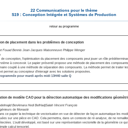
22 Communications pour le thème
S19 : Conception Intégrée et Systèmes de Production
retour au programme
ion de placement dans les problèmes de conception
ot Fouad Bennis Jean-Jacques Maisonneuve Philippe Wenger
A
de conception, l'optimisation du placement des composants peut jouer un rôle prédéterminan
stème à concevoir. Le papier présenté propose une méthode de placement des composants
nnaire couplé à une méthode de séparation des composants. La méthode permet de traiter le
, et permet au concepteur d'interagir avec les solutions proposées.
ogrammée pour mardi après midi 13H40 salle Q
ation de modèle CAO pour la détection automatique des modifications géométr
delmajid BenAmara Hedi BelHadjSalah Vincent François
ngénieurs de Monastir
s ce papier la technique de vectorisation en vue de détecter de façon automatique les modi
uées sur une pièce en CAO. Cela permettra, dans un contexte de ré-analyse, de ne remaille
tectées. L’outil développé, est basé sur une représentation vectorielle de la géométrie ce qu
mple calcul tensoriel.