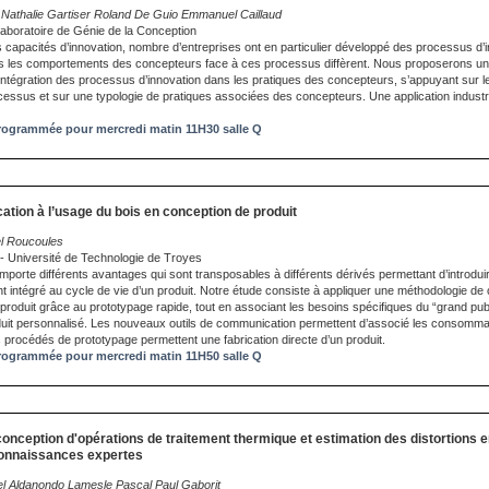
Nathalie Gartiser Roland De Guio Emmanuel Caillaud
aboratoire de Génie de la Conception
s capacités d’innovation, nombre d’entreprises ont en particulier développé des processus d’
ois les comportements des concepteurs face à ces processus diffèrent. Nous proposerons u
l’intégration des processus d’innovation dans les pratiques des concepteurs, s’appuyant sur l
essus et sur une typologie de pratiques associées des concepteurs. Une application industriel
ogrammée pour mercredi matin 11H30 salle Q
cation à l’usage du bois en conception de produit
el Roucoules
- Université de Technologie de Troyes
mporte différents avantages qui sont transposables à différents dérivés permettant d’introdui
nt intégré au cycle de vie d’un produit. Notre étude consiste à appliquer une méthodologie d
n produit grâce au prototypage rapide, tout en associant les besoins spécifiques du “grand pub
oduit personnalisé. Les nouveaux outils de communication permettent d’associé les consom
s procédés de prototypage permettent une fabrication directe d’un produit.
ogrammée pour mercredi matin 11H50 salle Q
conception d'opérations de traitement thermique et estimation des distortions e
connaissances expertes
hel Aldanondo Lamesle Pascal Paul Gaborit