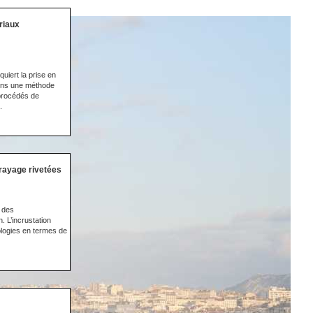
riaux
uiert la prise en
sons une méthode
 procédés de
.
rayage rivetées
é des
. L’incrustation
ologies en termes de