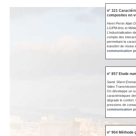
n° 321 Caractéri
composites en vu
Henri Perrin Alain 
LGIPM Arts et Méti
L'industrialisation
compte des interac
permettant la caract
transfert de résine
communication pr
n° 857 Etude num
Samir Sfarni Emman
Valeo Transmissions
On développe un outi
caractéristiques des
dégrade le confort.
pressions de contac
communication pr
n° 904 Méthode g