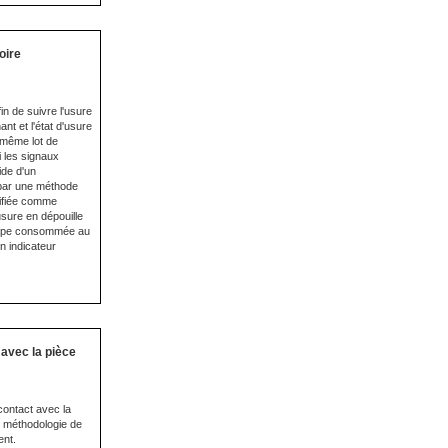
oire
in de suivre l'usure
ant et l'état d'usure
n même lot de
i les signaux
ide d'un
e par une méthode
alifiée comme
'usure en dépouille
 coupe consommée au
n indicateur
avec la pièce
contact avec la
ne méthodologie de
ent.