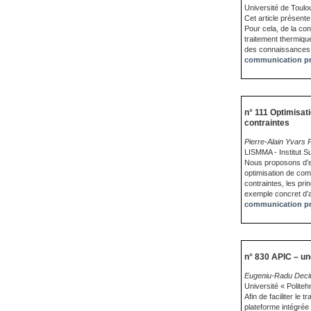
Université de Toulou
Cet article présente
Pour cela, de la con
traitement thermique
des connaissances e
communication pr
n° 111 Optimisat
contraintes
Pierre-Alain Yvars
LISMMA - Institut S
Nous proposons d’e
optimisation de com
contraintes, les pri
exemple concret d’a
communication pr
n° 830 APIC – un
Eugeniu-Radu Deci
Université « Polite
Afin de faciliter l
plateforme intégrée 