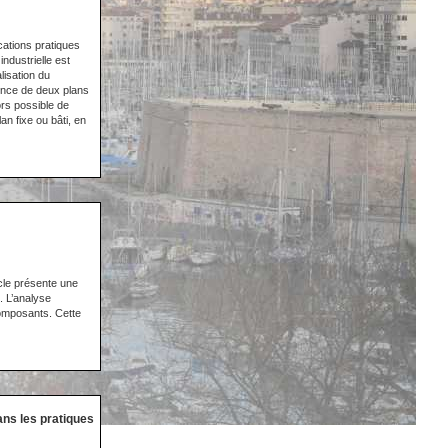
cations pratiques
ndustrielle est
lisation du
ence de deux plans
rs possible de
an fixe ou bâti, en
icle présente une
. L’analyse
 composants. Cette
ans les pratiques