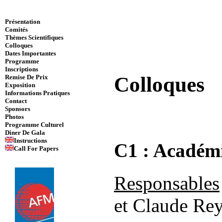
Présentation
Comités
Thèmes Scientifiques
Colloques
Dates Importantes
Programme
Inscriptions
Colloques
Remise De Prix
Exposition
Informations Pratiques
Contact
Sponsors
Photos
Programme Culturel
Diner De Gala
Instructions
C1 : Académi
Call For Papers
Responsables
et Claude Re