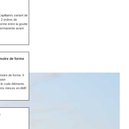
pillaires variant de
 2 ordres de
forme entre la goutte
n permanente avant
moire de forme
oire de forme. Il
sion
 le code éléments
films minces en AMF.
s