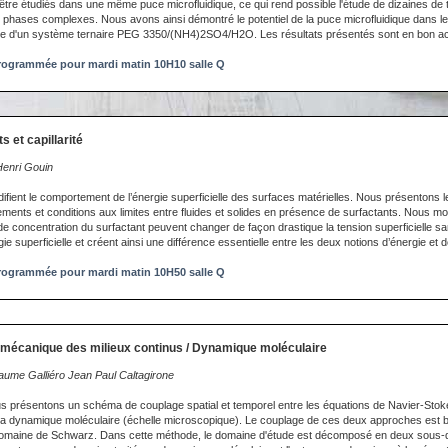
être étudiés dans une même puce microfluidique, ce qui rend possible l'étude de dizaines de 
hases complexes. Nous avons ainsi démontré le potentiel de la puce microfluidique dans le
 d'un système ternaire PEG 3350/(NH4)2SO4/H2O. Les résultats présentés sont en bon ac
ogrammée pour mardi matin 10H10 salle Q
s et capillarité
Henri Gouin
ifient le comportement de l’énergie superficielle des surfaces matérielles. Nous présentons l
ments et conditions aux limites entre fluides et solides en présence de surfactants. Nous m
de concentration du surfactant peuvent changer de façon drastique la tension superficielle 
gie superficielle et créent ainsi une différence essentielle entre les deux notions d’énergie et 
ogrammée pour mardi matin 10H50 salle Q
 mécanique des milieux continus / Dynamique moléculaire
laume Galliéro Jean Paul Caltagirone
us présentons un schéma de couplage spatial et temporel entre les équations de Navier-Stok
la dynamique moléculaire (échelle microscopique). Le couplage de ces deux approches est b
omaine de Schwarz. Dans cette méthode, le domaine d'étude est décomposé en deux sous-