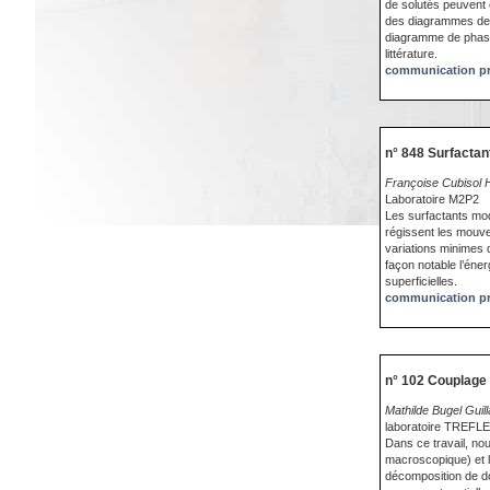
de solutés peuvent 
des diagrammes de p
diagramme de phase
littérature.
communication pr
n° 848 Surfactant
Françoise Cubisol 
Laboratoire M2P2
Les surfactants mod
régissent les mouve
variations minimes 
façon notable l’éner
superficielles.
communication pr
n° 102 Couplage
Mathilde Bugel Guil
laboratoire TREFLE
Dans ce travail, no
macroscopique) et 
décomposition de d