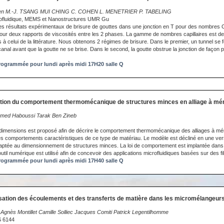
llien M.-J. TSANG MUI CHING C. COHEN L. MENETRIER P. TABELING
rofluidique, MEMS et Nanostructures UMR Gu
 résultats expérimentaux de brisure de gouttes dans une jonction en T pour des nombres Ca
pour deux rapports de viscosités entre les 2 phases. La gamme de nombres capillaires est de
à celui de la littérature. Nous obtenons 2 régimes de brisure. Dans le premier, un tunnel se 
ocanal avant que la goutte ne se brise. Dans le second, la goutte obstrue la jonction de faço
ogrammée pour lundi après midi 17H20 salle Q
ation du comportement thermomécanique de structures minces en alliage à mé
med Haboussi Tarak Ben Zineb
dimensions est proposé afin de décrire le comportement thermomécanique des alliages à mém
es comportements caractéristiques de ce type de matériau. Le modèle est décliné en une ver
daptée au dimensionnement de structures minces. La loi de comportement est implantée dans
util numérique est utilisé afin de concevoir des applications microfluidiques basées sur des 
ogrammée pour lundi après midi 17H40 salle Q
sation des écoulements et des transferts de matière dans les micromélangeur
gnès Montillet Camille Solliec Jacques Comiti Patrick Legentilhomme
 6144