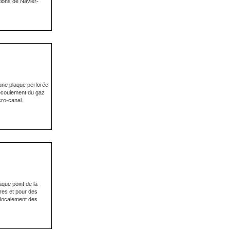
tions de Navier-
une plaque perforée
'écoulement du gaz
cro-canal.
aque point de la
res et pour des
 localement des