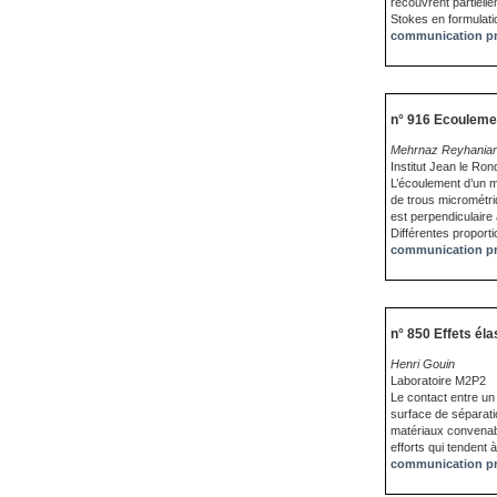
recouvrent partiell
Stokes en formulati
communication pr
n° 916 Ecoulemen
Mehrnaz Reyhanian
Institut Jean le R
L’écoulement d’un m
de trous micrométri
est perpendiculaire 
Différentes proport
communication pr
n° 850 Effets él
Henri Gouin
Laboratoire M2P2
Le contact entre un
surface de séparat
matériaux convenabl
efforts qui tendent 
communication pr