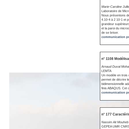
Marie-Caroline Ju
Laboratoire de Mic
Nous présentons des
4.10-4 à 2 10-1 et 
grandeur supérieurs 
et la paroi du micr
de se briser.
communication pr
n° 1108 Modélis
Arnaud Duval Moha
LEMTA
Un modèle en trois 
permet de décrire l
bidimensionnelle a
finis ABAQUS. Cet o
communication pr
n° 177 Caractéri
Nassim Ait Mouheb A
GEPEA UMR CNRS