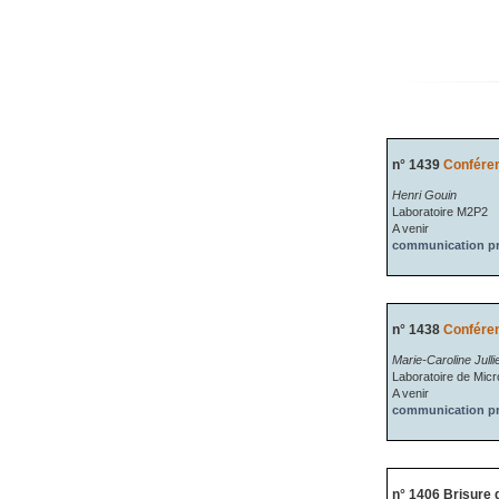
n° 1439
Conféren
Henri Gouin
Laboratoire M2P2
A venir
communication pr
n° 1438
Conféren
Marie-Caroline Julli
Laboratoire de Micro
A venir
communication pr
n° 1406 Brisure d