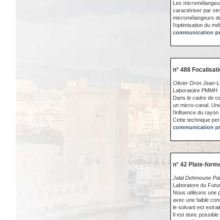
Les micromélangeurs 
caractériser par si
micromélangeurs de t
l’optimisation du mé
communication pr
n° 488 Focalisat
Olivier Dron Jean-L
Laboratoire PMMH
Dans le cadre de ce
un micro-canal. Une
l’influence du rayon
Cette technique perm
communication pr
n° 42 Plate-form
Jalal Dehmoune Pat
Laboratore du Fut
Nous utilisons une 
avec une faible con
le solvant est extr
Il est donc possibl