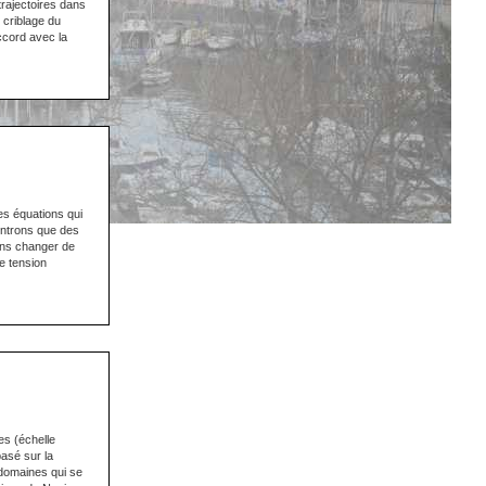
trajectoires dans
 criblage du
cord avec la
es équations qui
ontrons que des
sans changer de
de tension
es (échelle
asé sur la
domaines qui se