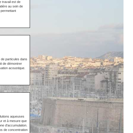
 travail est de
tière au sein de
e permettant
 de particules dans
mit de démontrer
sation acoustique.
olutions aqueuses
fur et à mesure que
zone d'accumulation.
os de concentration