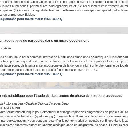
constituent une des applications les plus importantes de la microfluidique. L’objectif de notre
mulations numériques, par mesures polarographiques et PIV, l’écoulement et le transfert de ma
ype tés (T) et croix. Il s’agit d’identifier les meilleures conditions géométrique et hydrauliqu
lange entres deux fluides.
ogrammée pour mardi matin 9H30 salle Q
ion acoustique de particules dans un micro-écoulement
uc Aider
tte étude, nous nous sommes intéressés à l’influence d’une onde acoustique sur le transport
 étude paramétrique détaillée a été réalisée avec et sans écoulement principal, ce qui a per
 de la particule, de la puissance acoustique et de la concentration sur le phénomène de focali
et, entre autre, l’amélioration de la qualité des mesures par micro-PIV.
ogrammée pour mardi matin 9H50 salle Q
e microfluidique pour l’étude de diagramme de phase de solutions aqueuses
rick Moreau Jean-Baptiste Salmon Jacques Leng
ure (UMR 5258)
plate-forme microfluidique pour effectuer un criblage rapide des diagrammes de phases de s
sommation d'échantillons (quelques µgr). Une solution diluée de solutés est concentrées au 
ait par pervaporation. Nous pouvons quantifier la concentration en solutés confinées dans la 
e d'explorer quantitativement un chemin cinétique dans un diagramme de phase. Plusieurs rati