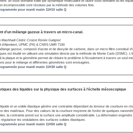
ement: un sous-domaine traité par dynamique moléculaire et l'autre sous-domaine où les équa
on incompressible sont résolues par la méthode des volumes finis.
ogrammée pour mardi matin 11H10 salle Q
t d'un mélange gazeux à travers un micro-canal.
 Mashhadi Cédric Croizet Renée Gatignol
ond d'Alembert, UPMC (P6) & CNRS UMR 7190
élange gazeux, composé d’azote et de dioxyde de carbone, dans un micro-filtre constitué d’
ques est étudié en utilisant une simulation directe par la méthode de Monte Carlo (DSMC). L
à la plaque et la géométrie permet de réduire le problème à l'écoulement à travers un seul mi
ions pour le mélange et différentes géométries sont envisagées.
ogrammée pour mardi matin 11H30 salle Q
astiques des liquides sur la physique des surfaces à l’échelle mésoscopique
 liquide et un solide élastique génère une contrainte dépendant du tenseur de courbure en ch
ion des matériaux. Pour des valeurs de la courbure moyenne de l’ordre de quelques nanomèt
es, la contrainte prend sur la surface une amplitude considérable. La déformation engendre
à régulariser les ondulations des surfaces solides élastiques.
ogrammée pour mardi matin 11H50 salle Q