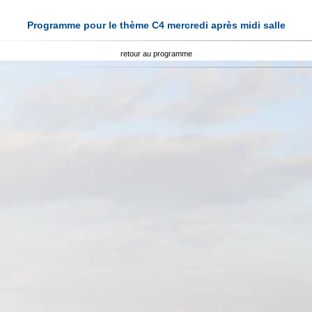
Programme pour le thème C4 mercredi après midi salle
retour au programme