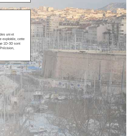
des uni et
e exploitée, cette
age 1D-3D sont
Précision,