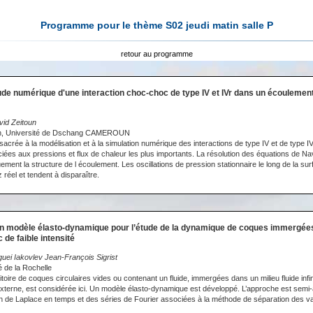
Programme pour le thème S02 jeudi matin salle P
retour au programme
ude numérique d'une interaction choc-choc de type IV et IVr dans un écoulement
vid Zeitoun
n, Université de Dschang CAMEROUN
acrée à la modélisation et à la simulation numérique des interactions de type IV et de type IVr
ées aux pressions et flux de chaleur les plus importants. La résolution des équations de N
ment la structure de l écoulement. Les oscillations de pression stationnaire le long de la sur
z réel et tendent à disparaître.
n modèle élasto-dynamique pour l’étude de la dynamique de coques immergées
de faible intensité
uei Iakovlev Jean-François Sigrist
 de la Rochelle
oire de coques circulaires vides ou contenant un fluide, immergées dans un milieu fluide infini
terne, est considérée ici. Un modèle élasto-dynamique est développé. L’approche est semi-
on de Laplace en temps et des séries de Fourier associées à la méthode de séparation des v