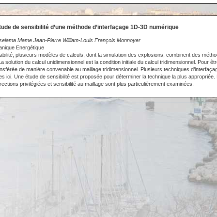
tude de sensibilité d’une méthode d’interfaçage 1D-3D numérique
selama Mame Jean-Pierre William-Louis François Monnoyer
anique Energétique
abilité, plusieurs modèles de calculs, dont la simulation des explosions, combinent des métho
a solution du calcul unidimensionnel est la condition initiale du calcul tridimensionnel. Pour êtr
transférée de manière convenable au maillage tridimensionnel. Plusieurs techniques d’interfaç
s ici. Une étude de sensibilité est proposée pour déterminer la technique la plus appropriée. 
ections privilégiées et sensibilité au maillage sont plus particulièrement examinées.