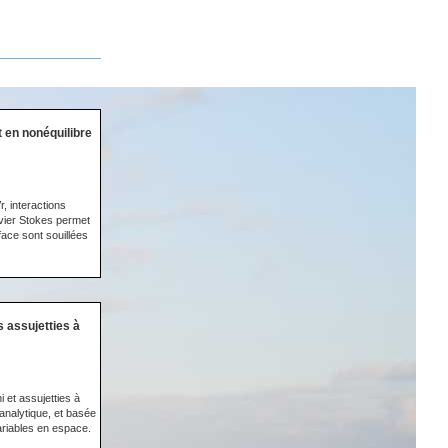
 en nonéquilibre
, interactions
avier Stokes permet
face sont souillées
 assujetties à
 et assujetties à
analytique, et basée
ariables en espace.