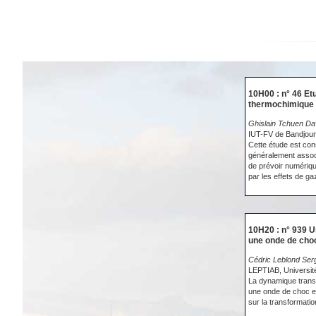
10H00 : n° 46 Et
thermochimique
Ghislain Tchuen Da
IUT-FV de Bandjou
Cette étude est cons
généralement associ
de prévoir numérique
par les effets de ga
10H20 : n° 939 U
une onde de choc 
Cédric Leblond Serg
LEPTIAB, Université
La dynamique transit
une onde de choc ex
sur la transformati