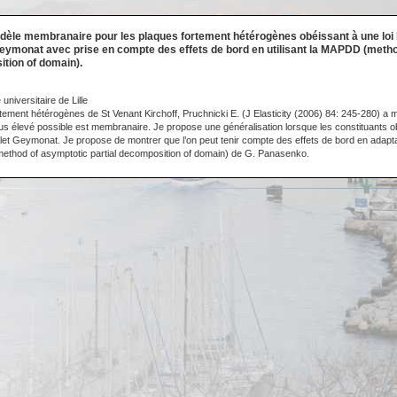
dèle membranaire pour les plaques fortement hétérogènes obéissant à une loi
Geymonat avec prise en compte des effets de bord en utilisant la MAPDD (meth
ition of domain).
universitaire de Lille
tement hétérogènes de St Venant Kirchoff, Pruchnicki E. (J Elasticity (2006) 84: 245-280) a 
lus élevé possible est membranaire. Je propose une généralisation lorsque les constituants ob
arlet Geymonat. Je propose de montrer que l’on peut tenir compte des effets de bord en adaptan
hod of asymptotic partial decomposition of domain) de G. Panasenko.