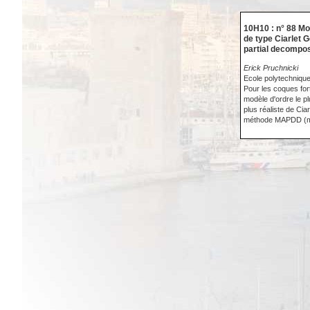
10H10 : n° 88 Mo
de type Ciarlet 
partial decompos
Erick Pruchnicki
Ecole polytechnique 
Pour les coques for
modèle d'ordre le p
plus réaliste de Ci
méthode MAPDD (met