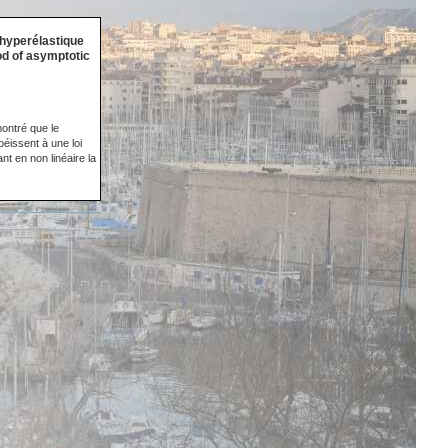
 hyperélastique
od of asymptotic
montré que le
éissent à une loi
t en non linéaire la