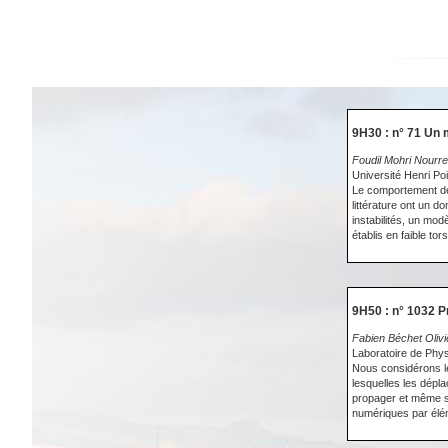
9H30 : n° 71 Un 
Foudil Mohri Nourre
Université Henri P
Le comportement des 
littérature ont un d
instabilités, un mo
établis en faible to
9H50 : n° 1032 P
Fabien Béchet Olivi
Laboratoire de Phy
Nous considérons le
lesquelles les dépl
propager et même se
numériques par éléme