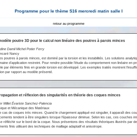
Programme pour le thème S16 mercredi matin salle I
retour au programme
modèle poutre 3D pour le calcul non linéaire des poutres à parois minces
dine Damil Michel Potier Ferry
oincaré Nancy
poutres à parois minces, est dominé par la torsion et les instabilités. Les solutions analyti
omaine d’application restreint. Pour rendre possible l’étude du comportement non linéaire en 
dèle par éléments finis en grande torsion est développé. Les exemples traités montrent l’insu
rsion par rapport au modèle présenté.
ropagation et réflexion des singularités en théorie des coques minces
er Millet Évariste Sanchez-Palencia
sique et Mécanique des Matériaux
 cas de coques très minces. Quand le chargement appliqué est singulier, il apparaît des co
acements tendent à être singuliers lorsque l'épaisseur diminue. Selon les cas, ces couches i
 réfléchir sur le bord de la coque. Nous présentons des résultats théoriques illustrés par de
nts finis utilisant des techniques de maillage adaptatif et anisotrope.