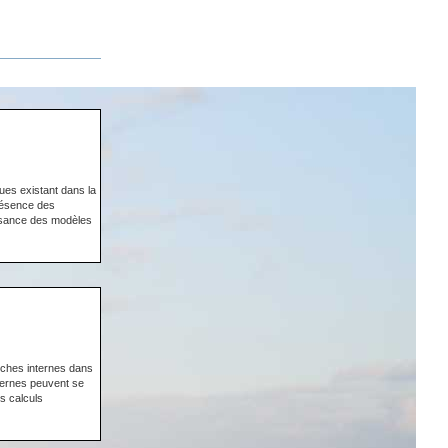
ques existant dans la
présence des
ffisance des modèles
uches internes dans
nternes peuvent se
s calculs