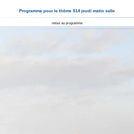
Programme pour le thème S14 jeudi matin salle
retour au programme