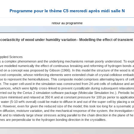
Programme pour le thème C5 mercredi après midi salle N
retour au programme
coelasticity of wood under humidity variation - Modelling the effect of transien
Applied Sciences
s a complex phenomenon and the underlying mechanisms remain poorly understood. To explo
 modelled numerically the effect of continuous breaking and reforming of hydrogen bonds 
ed on a concept was proposed by Gibson (1966). In this model the structure of the wood is id
forced composite, whose reinforcing elements were extended chain of crystal cellolose embadd
e to represent the hemicelluloses. This composite model comprises alternating layers of cel
. The super cell used in the simulation was constructed from 24 unit cells of cellulose and a
ences, which were lightly cross-linked to prevent cystallizatin during subsequent relaxatio
rried out by the Cerius 2 simulation software package (Molecular Simulation Inc.). Periodic b
cture minimised and relaxed at 350 K and at constant pressure for 100 ps perior to application
water (5-10 wt% overall) could be make to diffuse in and out of the super cell by placing a si
. However, even for given the reduced size of the model; this took too long for a sysematic 
 diffusion, moisture variation, and the mechanical response of the system. the investigation 
 and to relatively large shear stresses acting parallel to the chain direction in the plane of he
lanes are perpendicular to the hydrogen bonding direction in the crystallites.