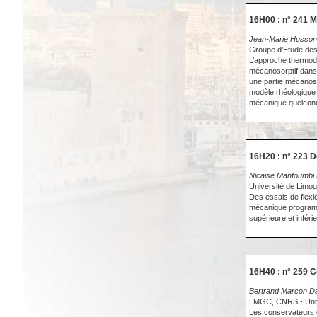
16H00 : n° 241 
Jean-Marie Husson 
Groupe d'Etude de
L’approche thermody
mécanosorptif dans 
une partie mécanoso
modèle rhéologique e
mécanique quelconq
16H20 : n° 223 
Nicaise Manfoumbi 
Université de Li
Des essais de flexi
mécanique programmé
supérieure et infér
16H40 : n° 259 
Bertrand Marcon Dav
LMGC, CNRS - Unive
Les conservateurs d