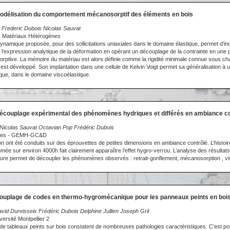
Modélisation du comportement mécanosorptif des éléments en bois
Frederic Dubois Nicolas Sauvat
s Matériaux Hétérogènes
namique proposée, pour des sollicitations uniaxiales dans le domaine élastique, permet d’inclu
l’expression analytique de la déformation en opérant un découplage de la contrainte en une 
rptive. La mémoire du matériau est alors définie comme la rigidité minimale connue sous c
st développé. Son implantation dans une cellule de Kelvin Voigt permet sa généralisation à un
ue, dans le domaine viscoélastique.
Découplage expérimental des phénomènes hydriques et différés en ambiance c
Nicolas Sauvat Octavian Pop Frédéric Dubois
moges - GEMH-GC&D
on ont été conduits sur des éprouvettes de petites dimensions en ambiance contrôlé. L’histoi
e sur environ 4000h fait clairement apparaître l’effet hygro-verrou. L’analyse des résultat
ieure permet de découpler les phénomènes observés : retrait-gonflement, mécanosorption , vis
Couplage de codes en thermo-hygromécanique pour les panneaux peints en bois
id Dureisseix Frédéric Dubois Delphine Jullien Joseph Gril
rsité Montpellier 2
e tableaux peints sur bois constatent de nombreuses pathologies caractéristiques. C’est pour