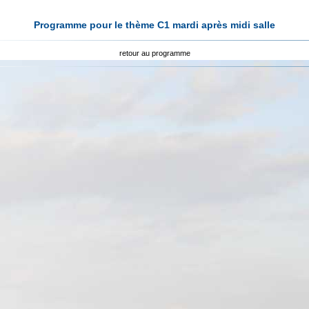
Programme pour le thème C1 mardi après midi salle
retour au programme