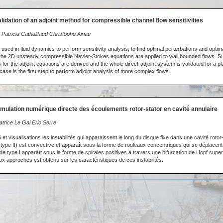
lidation of an adjoint method for compressible channel flow sensitivities
Patricia Cathalifaud Christophe Airiau
used in fluid dynamics to perform sensitivity analysis, to find optimal perturbations and optimal
f the 2D unsteady compressible Navier-Stokes equations are applied to wall bounded flows. Sui
for the adjoint equations are derived and the whole direct-adjoint system is validated for a pl
ase is the first step to perform adjoint analysis of more complex flows.
imulation numérique directe des écoulements rotor-stator en cavité annulaire
trice Le Gal Eric Serre
et visualisations les instabilités qui apparaissent le long du disque fixe dans une cavité rotor
 (type II) est convective et apparaît sous la forme de rouleaux concentriques qui se déplacent
de type I apparaît sous la forme de spirales positives à travers une bifurcation de Hopf super
ux approches est obtenu sur les caractéristiques de ces instabilités.