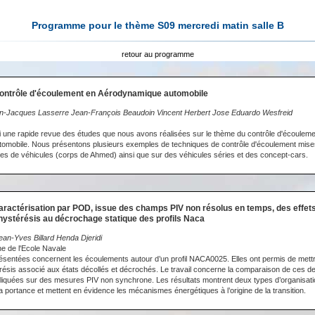
Programme pour le thème S09 mercredi matin salle B
retour au programme
Contrôle d'écoulement en Aérodynamique automobile
n-Jacques Lasserre Jean-François Beaudoin Vincent Herbert Jose Eduardo Wesfreid
 une rapide revue des études que nous avons réalisées sur le thème du contrôle d'écouleme
tomobile. Nous présentons plusieurs exemples de techniques de contrôle d'écoulement mise
ées de véhicules (corps de Ahmed) ainsi que sur des véhicules séries et des concept-cars.
aractérisation par POD, issue des champs PIV non résolus en temps, des effet
ystérésis au décrochage statique des profils Naca
ean-Yves Billard Henda Djeridi
he de l'Ecole Navale
sentées concernent les écoulements autour d’un profil NACA0025. Elles ont permis de mettr
sis associé aux états décollés et décrochés. Le travail concerne la comparaison de ces de
quées sur des mesures PIV non synchrone. Les résultats montrent deux types d’organisation
la portance et mettent en évidence les mécanismes énergétiques à l’origine de la transition.