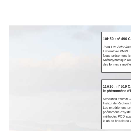
10H50 : n° 490 
Jean-Luc Aider Jea
Laboratoire PMMH
Nous présentons ici
l'Aérodynamique Au
des formes simplifi
11H10 : n° 519 C
le phénomène d’h
Sebastien Prothin J
Institut de Recherc
Les expériences pré
phénomène d’hystéré
méthodes POD appli
la chute brutale de 