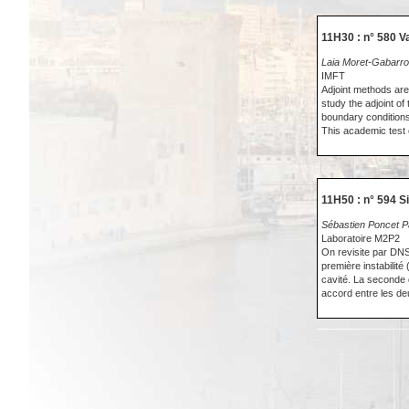
11H30 : n° 580 Va
Laia Moret-Gabarro 
IMFT
Adjoint methods are 
study the adjoint o
boundary conditions 
This academic test c
11H50 : n° 594 S
Sébastien Poncet Pa
Laboratoire M2P2
On revisite par DNS 
première instabilité
cavité. La seconde 
accord entre les de