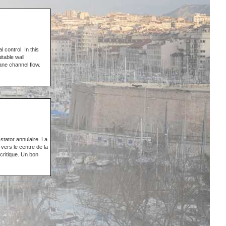
 control. In this
table wall
ane channel flow.
-stator annulaire. La
 vers le centre de la
critique. Un bon