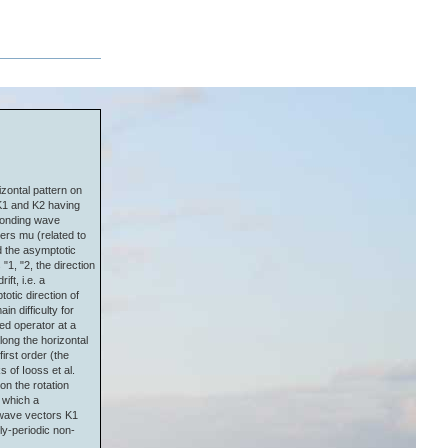
izontal pattern on
 K1 and K2 having
sponding wave
ers mu (related to
d the asymptotic
"1, "2, the direction
ft, i.e. a
otic direction of
in difficulty for
ed operator at a
long the horizontal
first order (the
 of Iooss et al.
on the rotation
 which a
f wave vectors K1
ly-periodic non-