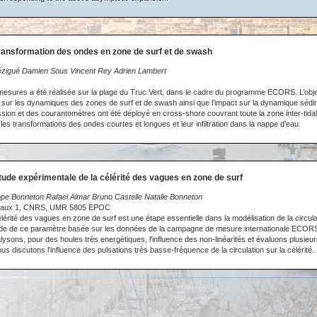
ransformation des ondes en zone de surf et de swash
rézigué Damien Sous Vincent Rey Adrien Lambert
ures a été réalisée sur la plage du Truc Vert, dans le cadre du programme ECORS. L’object
sur les dynamiques des zones de surf et de swash ainsi que l’impact sur la dynamique sédi
sion et des courantomètres ont été déployé en cross-shore couvrant toute la zone inter-tidal
 les transformations des ondes courtes et longues et leur infiltration dans la nappe d’eau.
tude expérimentale de la célérité des vagues en zone de surf
ippe Bonneton Rafael Almar Bruno Castelle Natalie Bonneton
deaux 1, CNRS, UMR 5805 EPOC
élérité des vagues en zone de surf est une étape essentielle dans la modélisation de la circulat
de de ce paramètre basée sur les données de la campagne de mesure internationale ECOR
alysons, pour des houles très energétiques, l'influence des non-linéarités et évaluons plusieu
nous discutons l'influence des pulsations très basse-fréquence de la circulation sur la célérité.