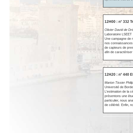
12H00 : n° 332 T
Olivier David de D
Laboratoire LSEET
Une campagne de mes
nos connaissances 
de capteurs de pres
afin de caractériser
12H20 : n° 440 E
Marion Tissier Phil
Université de Bor
L'estimation de la c
présentons une étu
particulier, nous an
de célérité. Enfin, 