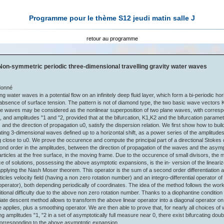
Programme pour le thème S12 jeudi matin salle J
retour au programme
Non-symmetric periodic three-dimensional travelling gravity water waves
donné
ng water waves in a potential flow on an infinitely deep fluid layer, which form a bi-periodic hor
n absence of surface tension. The pattern is not of diamond type, the two basic wave vectors
The waves may be considered as the nonlinear superposition of two plane waves, with corre
and amplitudes "1 and "2, provided that at the bifurcation, K1,K2 and the bifurcation paramet
nd the direction of propagation u0, satisfy the dispersion relation. We first show how to buil
ting 3-dimensional waves defined up to a horizontal shift, as a power series of the amplitudes 
 close to u0. We prove the occurence and compute the principal part of a directional Stokes dri
ond order in the amplitudes, between the direction of propagation of the waves and the asympt
particles at the free surface, in the moving frame. Due to the occurence of small divisors, the ma
e of solutions, possessing the above asymptotic expansions, is the in- version of the lineariz
applying the Nash Moser theorem. This operator is the sum of a second order differentiation a
ticles velocity field (having a non zero rotation number) and an integro-differential operator of 
erator), both depending periodically of coordinates. The idea of the method follows the works
itional difficulty due to the above non zero rotation number. Thanks to a diophantine condition 
ate descent method allows to transform the above linear operator into a diagonal operator on
 applies, plus a smoothing operator. We are then able to prove that, for nearly all choices o
 amplitudes "1, "2 in a set of asymptotically full measure near 0, there exist bifurcating doub
rresponding to the above asymptotic expansion.