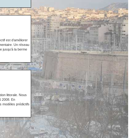
if est d’améliorer
mentaire. Un réseau
e jusqu’à la berme
ion littorale. Nous
S 2008. En
rs modèles prédictifs