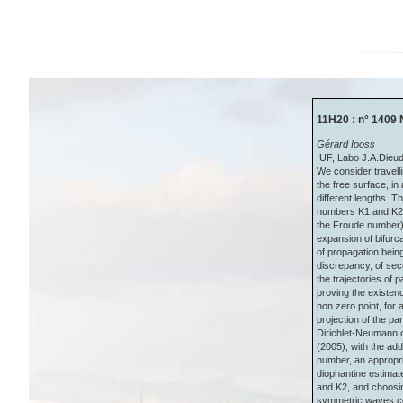
11H20 : n° 1409 
Gérard Iooss
IUF, Labo J.A.Dieu
We consider travelli
the free surface, i
different lengths. 
numbers K1 and K2, 
the Froude number) a
expansion of bifurca
of propagation being
discrepancy, of sec
the trajectories of 
proving the existenc
non zero point, for 
projection of the par
Dirichlet-Neumann op
(2005), with the add
number, an appropri
diophantine estimate
and K2, and choosing
symmetric waves co