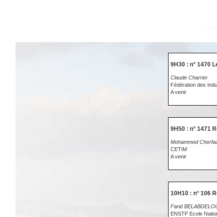
9H30 : n° 1470 L
Claude Charrier
Fédération des Ind
A venir
9H50 : n° 1471 R
Mohammed Cherfao
CETIM
A venir
10H10 : n° 106 R
Farid BELABDELOU
ENSTP Ecole Nation