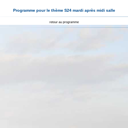
Programme pour le thème S24 mardi après midi salle
retour au programme