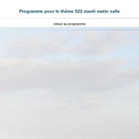
Programme pour le thème S22 mardi matin salle
retour au programme