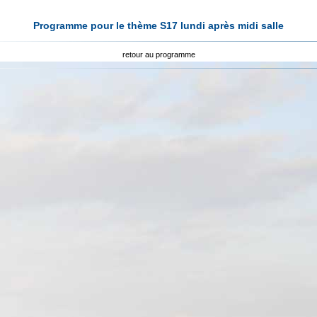
Programme pour le thème S17 lundi après midi salle
retour au programme