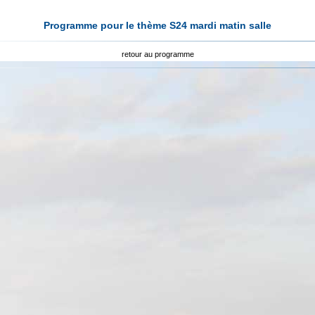
Programme pour le thème S24 mardi matin salle
retour au programme