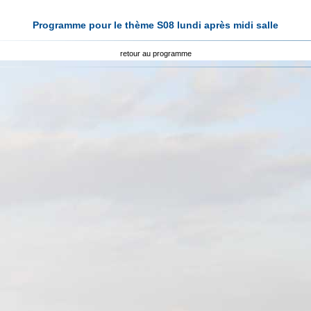
Programme pour le thème S08 lundi après midi salle
retour au programme