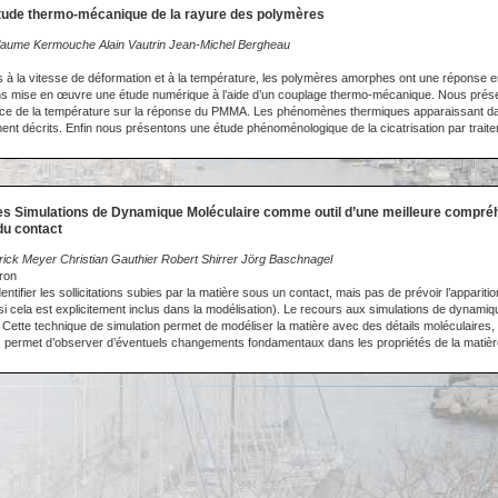
Etude thermo-mécanique de la rayure des polymères
llaume Kermouche Alain Vautrin Jean-Michel Bergheau
 à la vitesse de déformation et à la température, les polymères amorphes ont une réponse e
ns mise en œuvre une étude numérique à l’aide d’un couplage thermo-mécanique. Nous prése
uence de la température sur la réponse du PMMA. Les phénomènes thermiques apparaissant d
ent décrits. Enfin nous présentons une étude phénoménologique de la cicatrisation par trait
es Simulations de Dynamique Moléculaire comme outil d’une meilleure compréh
du contact
rick Meyer Christian Gauthier Robert Shirrer Jörg Baschnagel
dron
tifier les sollicitations subies par la matière sous un contact, mais pas de prévoir l’appariti
 cela est explicitement inclus dans la modélisation). Le recours aux simulations de dynamiq
 Cette technique de simulation permet de modéliser la matière avec des détails moléculaires, 
te, permet d’observer d’éventuels changements fondamentaux dans les propriétés de la matièr