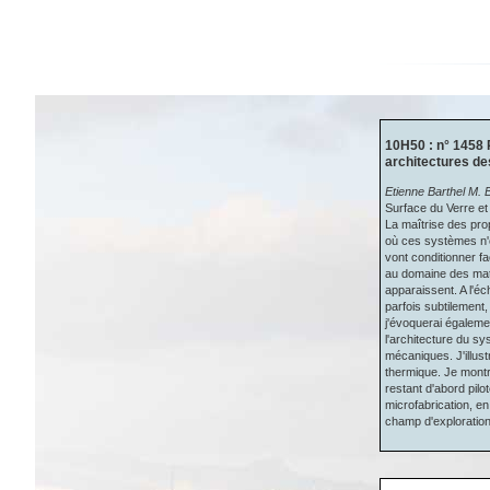
10H50 : n° 1458 P
architectures de
Etienne Barthel M.
Surface du Verre e
La maîtrise des pro
où ces systèmes n'o
vont conditionner fa
au domaine des mat
apparaissent. A l'éc
parfois subtilement
j'évoquerai égalemen
l'architecture du sy
mécaniques. J'illus
thermique. Je montr
restant d'abord pilo
microfabrication, e
champ d'exploration