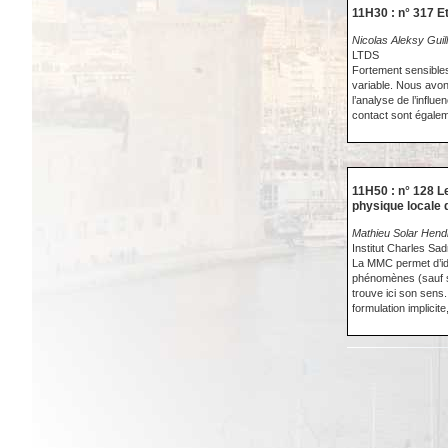
11H30 : n° 317 
Nicolas Aleksy Gui
LTDS
Fortement sensibles
variable. Nous avo
l’analyse de l’infl
contact sont égalem
11H50 : n° 128 L
physique locale 
Mathieu Solar Hend
Institut Charles Sa
La MMC permet d’iden
phénomènes (sauf si
trouve ici son sens.
formulation implici