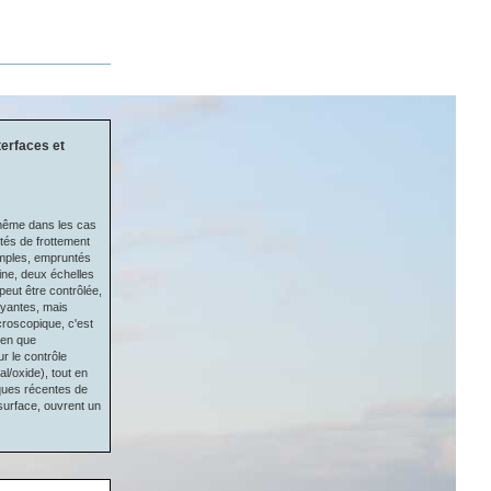
terfaces et
 même dans les cas
tés de frottement
xemples, empruntés
ne, deux échelles
peut être contrôlée,
oyantes, mais
croscopique, c'est
ien que
r le contrôle
l/oxide), tout en
niques récentes de
surface, ouvrent un