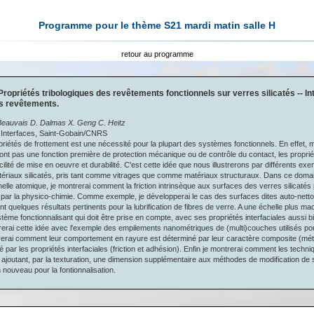
Programme pour le thème S21 mardi matin salle H
retour au programme
ropriétés tribologiques des revêtements fonctionnels sur verres silicatés -- In
s revêtements.
 Beauvais D. Dalmas X. Geng C. Heitz
t Interfaces, Saint-Gobain/CNRS
priétés de frottement est une nécessité pour la plupart des systèmes fonctionnels. En effet,
nt pas une fonction première de protection mécanique ou de contrôle du contact, les proprié
cilité de mise en oeuvre et durabilité. C'est cette idée que nous illustrerons par différents e
ériaux silicatés, pris tant comme vitrages que comme matériaux structuraux. Dans ce domai
helle atomique, je montrerai comment la friction intrinsèque aux surfaces des verres silicatés 
, par la physico-chimie. Comme exemple, je développerai le cas des surfaces dites auto-nett
t quelques résultats pertinents pour la lubrification de fibres de verre. A une échelle plus ma
stème fonctionnalisant qui doit être prise en compte, avec ses propriétés interfaciales aussi b
trerai cette idée avec l'exemple des empilements nanométriques de (multi)couches utilisés pou
erai comment leur comportement en rayure est déterminé par leur caractère composite (méta
té par les propriétés interfaciales (friction et adhésion). Enfin je montrerai comment les tech
n ajoutant, par la texturation, une dimension supplémentaire aux méthodes de modification de 
 nouveau pour la fontionnalisation.