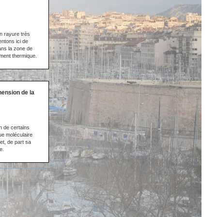
n rayure très
ntons ici de
ans la zone de
ement thermique.
ension de la
on de certains
ue moléculaire
et, de part sa
e.