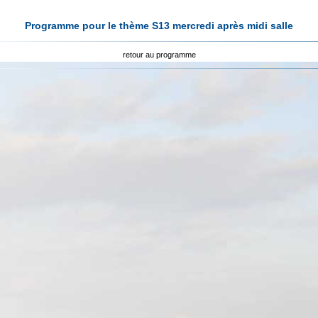
Programme pour le thème S13 mercredi après midi salle
retour au programme