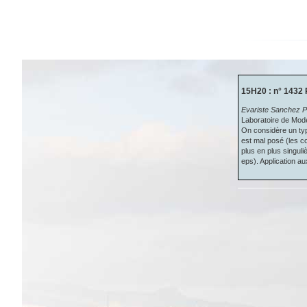
15H20 : n° 1432 
Evariste Sanchez P
Laboratoire de Mod
On considère un typ
est mal posé (les c
plus en plus singul
eps). Application a