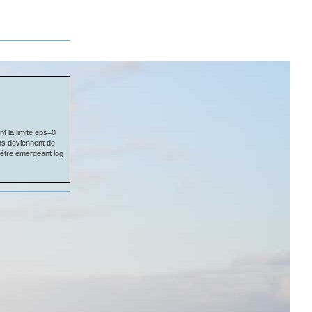
t la limite eps=0
ons deviennent de
mètre émergeant log