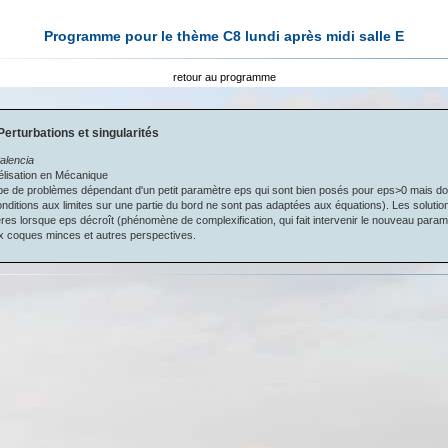
Programme pour le thème C8 lundi après midi salle E
retour au programme
Perturbations et singularités
alencia
élisation en Mécanique
e de problèmes dépendant d'un petit paramètre eps qui sont bien posés pour eps>0 mais don
onditions aux limites sur une partie du bord ne sont pas adaptées aux équations). Les soluti
ières lorsque eps décroît (phénomène de complexification, qui fait intervenir le nouveau para
ux coques minces et autres perspectives.