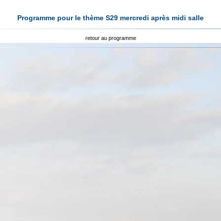
Programme pour le thème S29 mercredi après midi salle
retour au programme