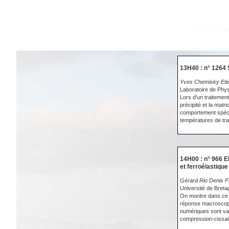
13H40 : n° 1264 
Yves Chemisky Eti
Laboratoire de Phy
Lors d'un traitement
précipité et la matr
comportement spécifi
températures de tra
14H00 : n° 966 
et ferroélastiq
Gérard Rio Denis F
Université de Bret
On montre dans ce t
réponse macroscopiq
numériques sont val
compression-cissai