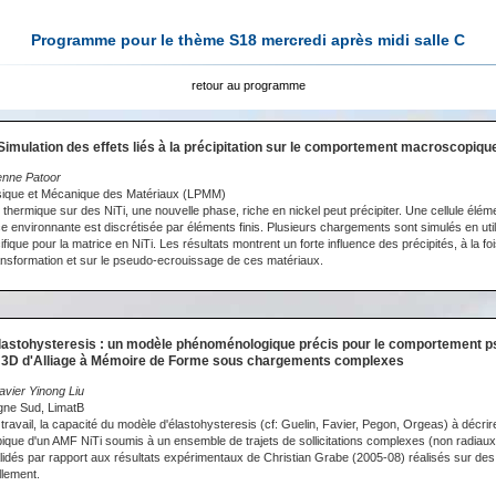
Programme pour le thème S18 mercredi après midi salle C
retour au programme
Simulation des effets liés à la précipitation sur le comportement macroscopiqu
enne Patoor
sique et Mécanique des Matériaux (LPMM)
 thermique sur des NiTi, une nouvelle phase, riche en nickel peut précipiter. Une cellule élé
ice environnante est discrétisée par éléments finis. Plusieurs chargements sont simulés en util
que pour la matrice en NiTi. Les résultats montrent un forte influence des précipités, à la foi
nsformation et sur le pseudo-ecrouissage de ces matériaux.
Elastohysteresis : un modèle phénoménologique précis pour le comportement p
ue 3D d'Alliage à Mémoire de Forme sous chargements complexes
avier Yinong Liu
agne Sud, LimatB
ravail, la capacité du modèle d'élastohysteresis (cf: Guelin, Favier, Pegon, Orgeas) à décrir
ue d'un AMF NiTi soumis à un ensemble de trajets de sollicitations complexes (non radiaux)
idés par rapport aux résultats expérimentaux de Christian Grabe (2005-08) réalisés sur des 
llement.