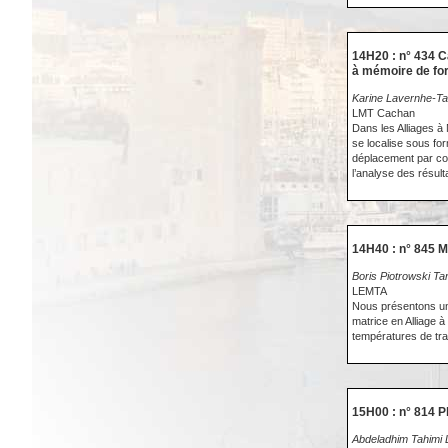
14H20 : n° 434 C
à mémoire de fo
Karine Lavernhe-Ta
LMT Cachan
Dans les Alliages à
se localise sous fo
déplacement par cor
l’analyse des résul
14H40 : n° 845 M
Boris Piotrowski Ta
LEMTA
Nous présentons un 
matrice en Alliage 
températures de tra
15H00 : n° 814 P
Abdeladhim Tahimi 