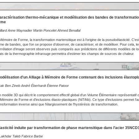
aractérisation thermo-mécanique et modélisation des bandes de transformation
rme
illard Anne Maynadier Martin Poncelet Ahmed Benallal
 Mémoire de Forme, la transformation martensitique est à l’origine de la pseudoélasticité. C’e
rme de bandes, que l’on se propose d’observer, de caractériser, et de modéliser. Pour cela, 
rélation d’image seront observes puis comparés aux prédictions de différents modèles de loc
tats de la thermographie infrarouge permettra d’estimer les champs de sources de chaleur.
odélisation d'un Alliage à Mémoire de Forme contenant des inclusions élastopl
rak Ben Zineb André Éberhardt Étienne Patoor
modèle 3D qui décrit le comportement effectif global d'un Volume Élémentaire représentatif
à Mémoire de Forme et d'inclusions élasto-plastiques (NiTiNb). Ce type d'inclusions permet l'
nsformation inverse ainsi que l'élargissement de l'hystérésis de transformation.
lasticité induite par transformation de phase martensitique dans l’acier 35NCD
Lakhdar Taleb Fabrice Barbe