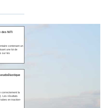
e des NiTi
mentaire contenant un
isant une loi de
s sur les
seudoélastique
e correctement la
. Les résultats
tubes en traction-