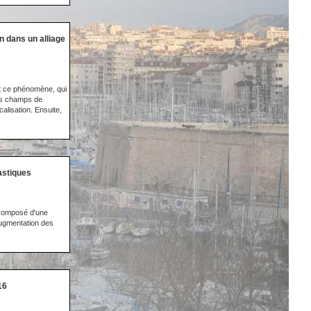
 dans un alliage
st ce phénomène, qui
les champs de
alisation. Ensuite,
astiques
 composé d'une
augmentation des
16