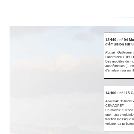
13H40 : n° 94 Mod
d'émulsion sur u
Romain Guillaument
Laboratoire TREFL
Des modèles de moui
académiques (Jurin ,
d'émulsion sur un f
14H00 : n° 115 Co
Abdelhak Belhadef A
CEMAGREF
Un modèle eulérien e
une masse volumique 
fraction massique li
volume. La turbulen