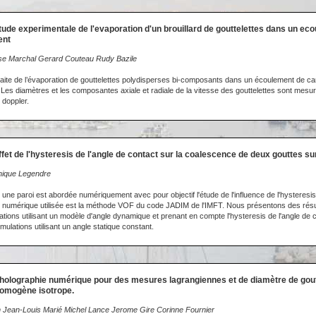
tude experimentale de l'evaporation d'un brouillard de gouttelettes dans un ec
ent
se Marchal Gerard Couteau Rudy Bazile
raite de l’évaporation de gouttelettes polydisperses bi-composants dans un écoulement de can
. Les diamètres et les composantes axiale et radiale de la vitesse des gouttelettes sont mesu
doppler.
fet de l'hysteresis de l'angle de contact sur la coalescence de deux gouttes su
nique Legendre
une paroi est abordée numériquement avec pour objectif l'étude de l'influence de l'hysteresis
 numérique utilisée est la méthode VOF du code JADIM de l'IMFT. Nous présentons des résu
ations utilisant un modèle d'angle dynamique et prenant en compte l'hysteresis de l'angle de 
ulations utilisant un angle statique constant.
’holographie numérique pour des mesures lagrangiennes et de diamètre de gou
homogène isotrope.
 Jean-Louis Marié Michel Lance Jerome Gire Corinne Fournier