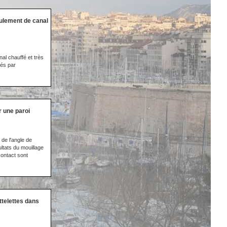
oulement de canal
al chauffé et très
rés par
r une paroi
 de l'angle de
ltats du mouillage
contact sont
ttelettes dans