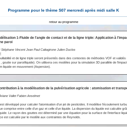
Programme pour le thème S07 mercredi après midi salle K
retour au programme
élisation 1-Fluide de l'angle de contact et de la ligne triple: Application à l'imp
ne paroi
 Stéphane Vincent Jean Paul Caltagirone Julien Duclos
E
llabilité et de ligne triple seront présentés dans des contextes de méthodes VOF et validés 
 goutte sur paroi/liquide). On utilisera ces modèles pour la simulation 3D parallèle de l'impac
ilm liquide en mouvement (Aspersion).
ntribution à la modélisation de la pulvérisation agricole : atomisation et transp
riane Vallet Fabien Anselmet
st développé pour calculer l’atomisation d’un jet de pesticides. Il modélise l’écoulement turbu
comprise entre celle d’un gaz et celle d’un liquide. La dispersion du liquide est calculée grâc
quide. Le rayon des gouttes est déterminé par une équation pour la surface de l’interface liqu
ce est calculée par le modèle aux contraintes de Reynolds.