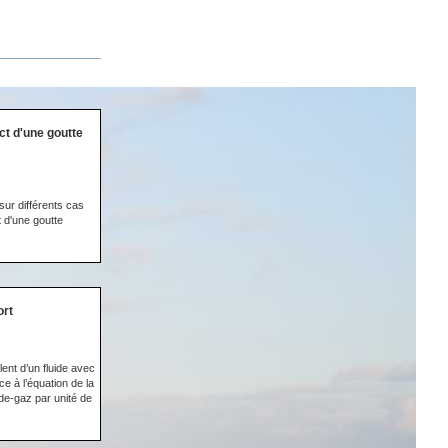
act d'une goutte
sur différents cas
t d'une goutte
ort
lent d’un fluide avec
e à l’équation de la
ide-gaz par unité de