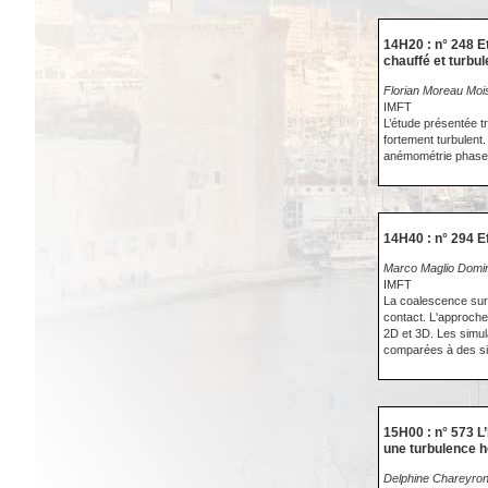
14H20 : n° 248 E
chauffé et turbul
Florian Moreau Moi
IMFT
L’étude présentée t
fortement turbulent
anémométrie phase 
14H40 : n° 294 Ef
Marco Maglio Domi
IMFT
La coalescence sur 
contact. L'approche
2D et 3D. Les simul
comparées à des sim
15H00 : n° 573 L
une turbulence 
Delphine Chareyron