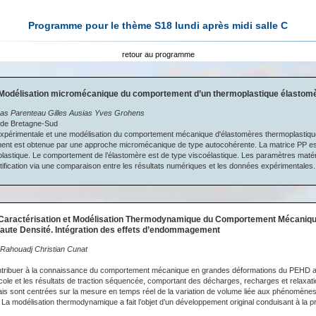
Programme pour le thème S18 lundi après midi salle C
retour au programme
 Modélisation micromécanique du comportement d’un thermoplastique élastom
omas Parenteau Gilles Ausias Yves Grohens
é de Bretagne-Sud
 expérimentale et une modélisation du comportement mécanique d'élastomères thermoplastiqu
ment est obtenue par une approche micromécanique de type autocohérente. La matrice PP est
lastique. Le comportement de l’élastomère est de type viscoélastique. Les paramètres maté
tification via une comparaison entre les résultats numériques et les données expérimentales.
 Caractérisation et Modélisation Thermodynamique du Comportement Mécaniqu
aute Densité. Intégration des effets d’endommagement
 Rahouadj Christian Cunat
contribuer à la connaissance du comportement mécanique en grandes déformations du PEHD 
cole et les résultats de traction séquencée, comportant des décharges, recharges et relaxa
is sont centrées sur la mesure en temps réel de la variation de volume liée aux phénomène
 modélisation thermodynamique a fait l’objet d’un développement original conduisant à la pré