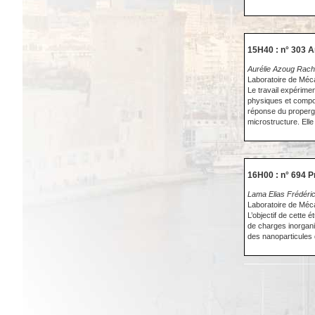
15H40 : n° 303 
Aurélie Azoug Rach
Laboratoire de Méc
Le travail expérime
physiques et compo
réponse du propergo
microstructure. Elle
16H00 : n° 694 
Lama Elias Frédéri
Laboratoire de Méc
L’objectif de cette
de charges inorgan
des nanoparticules d