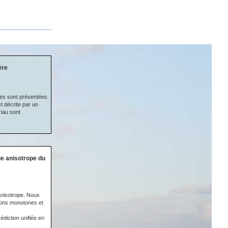
ère
es sont présentées.
 décrite par un
riau sont
e anisotrope du
anisotrope. Nous
tions monotones et
s
diction unifiée en