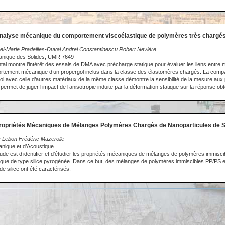
Analyse mécanique du comportement viscoélastique de polymères très chargé
el-Marie Pradeilles-Duval Andrei Constantinescu Robert Nevière
anique des Solides, UMR 7649
ntal montre l’intérêt des essais de DMA avec précharge statique pour évaluer les liens entr
rtement mécanique d’un propergol inclus dans la classe des élastomères chargés. La compa
l avec celle d’autres matériaux de la même classe démontre la sensibilité de la mesure aux
 permet de juger l’impact de l’anisotropie induite par la déformation statique sur la réponse 
Propriétés Mécaniques de Mélanges Polymères Chargés de Nanoparticules de Si
c Lebon Frédéric Mazerolle
anique et d’Acoustique
 étude est d’identifier et d’étudier les propriétés mécaniques de mélanges de polymères immis
ique de type silice pyrogénée. Dans ce but, des mélanges de polymères immiscibles PP/PS 
e silice ont été caractérisés.