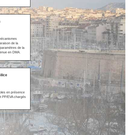
s
e mécanismes
raison de la
 paramètres de la
obtenue en DMA.
lice
cibles en présence
et PP/EVA chargés