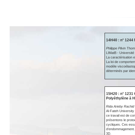
14H40 : n° 1244
Philippe Pilvin Th
LIMatB - Universit
La caractérisation
La loi de comporte
modèle viscoélastop
déterminés par iden
15H20 : n° 1231
Polyéthylène à H
Rida Arieby Rachid
Al-Fateh University
ce travail est de 
présentons le proto
cycliques. Ces essa
d’endommagement. La
3D.