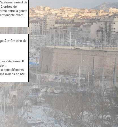
pillaires variant de
 2 ordres de
forme entre la goutte
n permanente avant
age à mémoire de
oire de forme. Il
sion
 le code éléments
films minces en AMF.