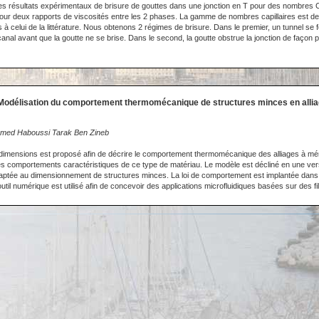
 résultats expérimentaux de brisure de gouttes dans une jonction en T pour des nombres Ca
pour deux rapports de viscosités entre les 2 phases. La gamme de nombres capillaires est de
à celui de la littérature. Nous obtenons 2 régimes de brisure. Dans le premier, un tunnel se 
ocanal avant que la goutte ne se brise. Dans le second, la goutte obstrue la jonction de faço
 Modélisation du comportement thermomécanique de structures minces en alli
med Haboussi Tarak Ben Zineb
dimensions est proposé afin de décrire le comportement thermomécanique des alliages à mém
es comportements caractéristiques de ce type de matériau. Le modèle est décliné en une ver
daptée au dimensionnement de structures minces. La loi de comportement est implantée dans
util numérique est utilisé afin de concevoir des applications microfluidiques basées sur des 