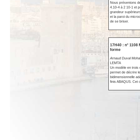
Nous présentons des
4.10-4 à 2 10-1 et 
grandeur supérieurs 
et la paroi du micr
de se briser.
17H40 : n° 1108
forme
Arnaud Duval Moha
LEMTA
Un modèle en trois 
permet de décrire l
bidimensionnelle a
finis ABAQUS. Cet o