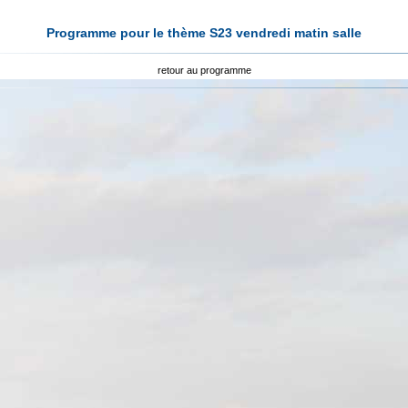
Programme pour le thème S23 vendredi matin salle
retour au programme