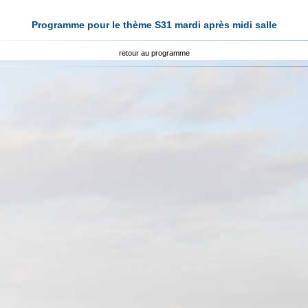
Programme pour le thème S31 mardi après midi salle
retour au programme