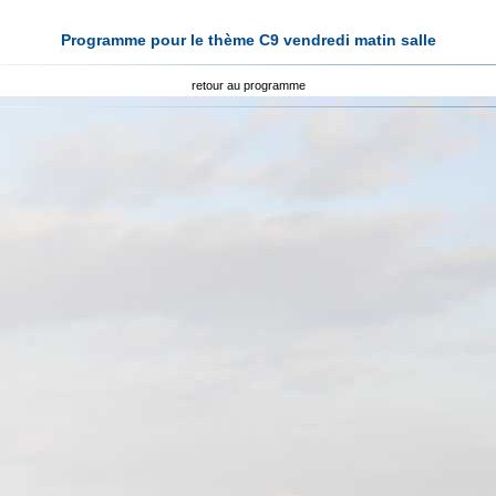
Programme pour le thème C9 vendredi matin salle
retour au programme