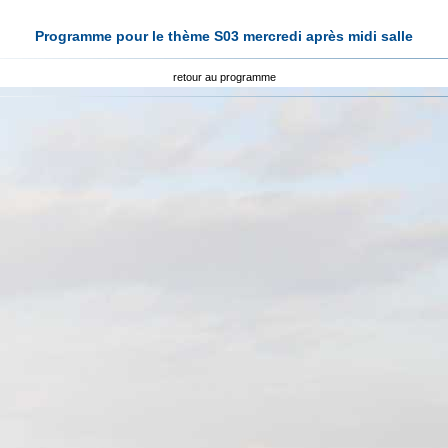
Programme pour le thème S03 mercredi après midi salle
retour au programme