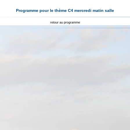
Programme pour le thème C4 mercredi matin salle
retour au programme