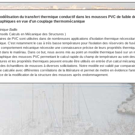
odélisation du transfert thermique conductif dans les mousses PVC de faible de
aphiques en vue d'un couplage thermomécanique
ique Baillis
eils Calculs en Mécanique des Structures )
ires de PVC sont utilisées dans de nombreuses applications d’isolation thermique nécessita
ue. C’est notamment le cas à très basse température pour l’isolation des réservoirs de fus
ur comportement mécanique nécessite une connaissance précise de leurs propriétés thermiq
 dans le matériau. Dans ce but, nous avons mis au point un modèle thermique basé sur un m
aphique des mousses PVC permettant le calcul rapide du champ de température au sein des 
ures et les propriétés thermiques peuvent ensuite être utilisés en entrée d’un calcul mécaniq
 des échantillons de mousses à diverses sollicitations. Notre modèle est validé par comparai
ve calculée avec différentes corrélations de la littérature et permet de mettre en évidence l’an
ence de la modification de la structure des mousses après endommagement.