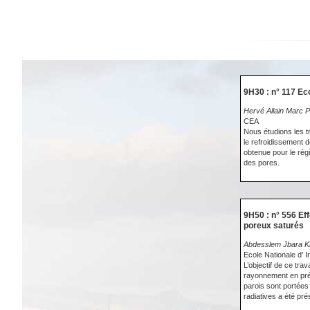
9H30 : n° 117 Ec
Hervé Allain Marc 
CEA
Nous étudions les t
le refroidissement 
obtenue pour le rég
des pores.
9H50 : n° 556 Ef
poreux saturés
Abdesslem Jbara Kha
Ecole Nationale d' 
L’objectif de ce tra
rayonnement en prés
parois sont portées
radiatives a été pré