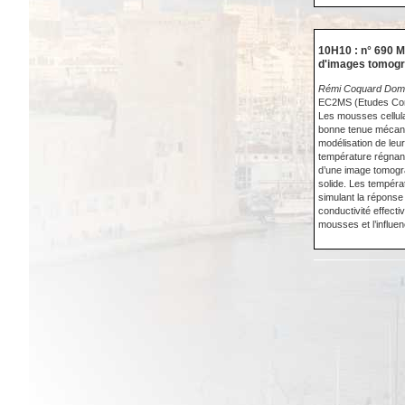
10H10 : n° 690 M
d'images tomogr
Rémi Coquard Domin
EC2MS (Etudes Cons
Les mousses cellula
bonne tenue mécaniq
modélisation de le
température régnant
d’une image tomogr
solide. Les températ
simulant la réponse
conductivité effecti
mousses et l’influ