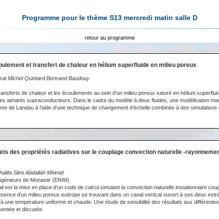
Programme pour le thème S13 mercredi matin salle D
retour au programme
oulement et transfert de chaleur en hélium superfluide en milieu poreux
Prat Michel Quintard Bertrand Baudouy
ransferts de chaleur et les écoulements au sein d’un milieu poreux saturé en hélium superflui
des aimants supraconducteurs. Dans le cadre du modèle à deux fluides, une modélisation m
ime de Landau à l’aide d’une technique de changement d’échelle combinée à des simulations di
fets des propriétés radiatives sur le couplage convection naturelle -rayonneme
lifa Slimi Abdallah Mhimid
Ingénieurs de Monastir (ENIM)
vail est la mise en place d’un code de calcul simulant la convection naturelle instationnaire cou
ence d’un milieu poreux isotrope se trouvant dans un canal vertical ouvert à ses deux extré
 à une température uniforme et chaude. Une étude de sensibilité des résultats aux différentes
sentée et discutée.