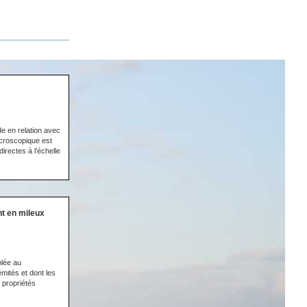
de en relation avec
acroscopique est
rectes à l’échelle
nt en mileux
plée au
mités et dont les
 propriétés