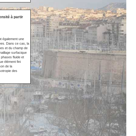
nsité à partir
nt également une
ées. Dans ce cas, la
ues et du champ de
aillage surfacique
phases fluide et
ue élément fini
son de la
isotropie des