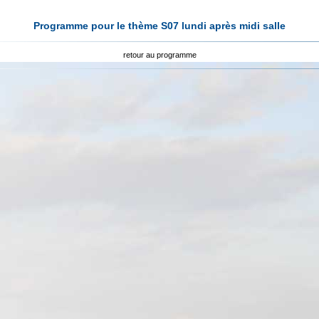
Programme pour le thème S07 lundi après midi salle
retour au programme