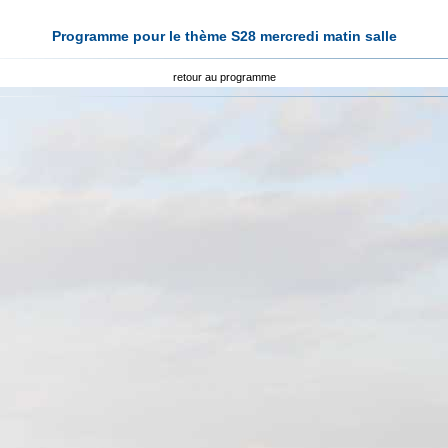
Programme pour le thème S28 mercredi matin salle
retour au programme