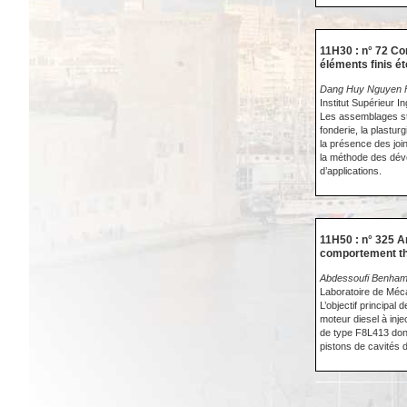
11H30 : n° 72 C
éléments finis é
Dang Huy Nguyen Fr
Institut Supérieur I
Les assemblages stra
fonderie, la plastu
la présence des joi
la méthode des dév
d’applications.
11H50 : n° 325 A
comportement t
Abdessoufi Benham
Laboratoire de Méc
L’objectif principal
moteur diesel à inj
de type F8L413 dont
pistons de cavités d