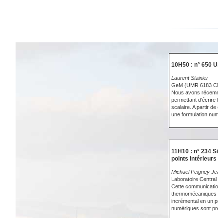
10H50 : n° 650 U
Laurent Stainier
GeM (UMR 6183 C
Nous avons récemme
permettant d'écrire 
scalaire. A partir d
une formulation num
11H10 : n° 234 S
points intérieurs
Michael Peigney Je
Laboratoire Centra
Cette communication
thermomécaniques c
incrémental en un pr
numériques sont prés