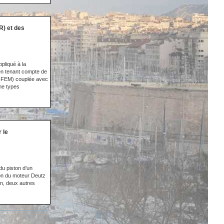
) et des
pliqué à la
 en tenant compte de
(X-FEM) couplée avec
me types
 le
 du piston d’un
ton du moteur Deutz
on, deux autres