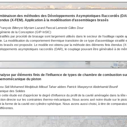
ombinaison des méthodes des Développements Asymptotiques Raccordés (DAR
tendus (X-FEM). Application à la modélisation d’assemblages brasés
ançois Bilteryst Myriam Lazard Pascal Lamesle Gilles Dour
ngénierie de la Conception (GIP-InSIC)
tifiés par procédé de brasage sont largement utilisés dans le secteur de l’outillage rapide ap
rgie. La modélisation du comportement thermique transitoire de ce type d’assemblage stratifié
nts brasés est proposée. Le modèle est obtenu par la méthode des éléments finis étendus 
eloppements asymptotiques raccordés (DAR), le couplage pouvant être généralisé à de mê
nalyse par éléments finis de l’influence de types de chambre de combustion sur
hemomécanique du piston
ou Sidi Mohamed Medjdoub Miloud Tahar-abbes Patrick Maspeyrot Abdehamid Bounif
anique des Solides
 de cette étude est d’apprécier le degré d’influence du profil de la cavité aménagée dans la tête
ection directe sur les contraintes thermo-mécaniques. Nous avons axé notre étude sur le pis
 la forme de la cavité est cylindro-sphérique. Nous avons aussi choisi, à titre de comparais
ifférentes.