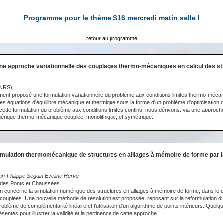
Programme pour le thème S16 mercredi matin salle I
retour au programme
ne approche variationnelle des couplages thermo-mécaniques en calcul des st
NRS)
nt proposé une formulation variationnelle du problème aux conditions limites thermo-mécan
les équations d'équilibre mécanique et thermique sous la forme d'un problème d'optimisation d
e cette formulation du problème aux conditions limites continu, nous dérivons, via une approch
érique thermo-mécanique couplée, monolithique, et symétrique.
imulation thermomécanique de structures en alliages à mémoire de forme par 
an-Philippe Seguin Eveline Hervé
l des Ponts et Chaussées
 concerne la simulation numérique des structures en alliages à mémoire de forme, dans le 
ouplées. Une nouvelle méthode de résolution est proposée, reposant sur la reformulation d
oblème de complémentarité linéaire et l’utilisation d’un algorithme de points intérieurs. Quel
entés pour illustrer la validité et la pertinence de cette approche.