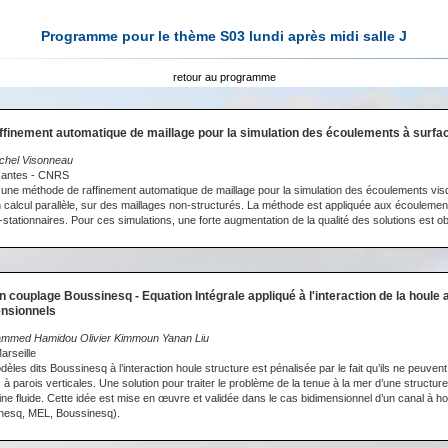
Programme pour le thème S03 lundi après midi salle J
retour au programme
ffinement automatique de maillage pour la simulation des écoulements à surfac
chel Visonneau
Nantes - CNRS
une méthode de raffinement automatique de maillage pour la simulation des écoulements vi
 calcul parallèle, sur des maillages non-structurés. La méthode est appliquée aux écoulement
-stationnaires. Pour ces simulations, une forte augmentation de la qualité des solutions est o
n couplage Boussinesq - Equation Intégrale appliqué à l'interaction de la houle
ensionnels
ammed Hamidou Olivier Kimmoun Yanan Liu
arseille
dèles dits Boussinesq à l’interaction houle structure est pénalisée par le fait qu’ils ne peu
 à parois verticales. Une solution pour traiter le problème de la tenue à la mer d’une structure 
aine fluide. Cette idée est mise en œuvre et validée dans le cas bidimensionnel d’un canal à 
inesq, MEL, Boussinesq).