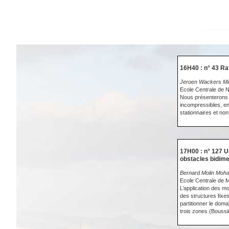
16H40 : n° 43 Ra
Jeroen Wackers Mi
Ecole Centrale de 
Nous présenterons 
incompressibles, en
stationnaires et non
17H00 : n° 127 U
obstacles bidim
Bernard Molin Moh
Ecole Centrale de M
L’application des mo
des structures fixes
partitionner le dom
trois zones (Bouss