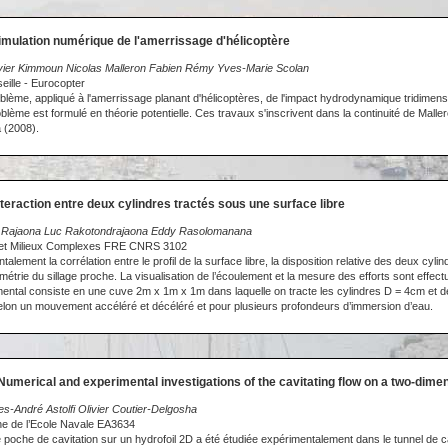
imulation numérique de l'amerrissage d'hélicoptère
ivier Kimmoun Nicolas Malleron Fabien Rémy Yves-Marie Scolan
eille - Eurocopter
blème, appliqué à l'amerrissage planant d'hélicoptères, de l'impact hydrodynamique tridimens
oblème est formulé en théorie potentielle. Ces travaux s'inscrivent dans la continuité de Malle
 (2008).
nteraction entre deux cylindres tractés sous une surface libre
 Rajaona Luc Rakotondrajaona Eddy Rasolomanana
 et Milieux Complexes FRE CNRS 3102
alement la corrélation entre le profil de la surface libre, la disposition relative des deux cyli
métrie du sillage proche. La visualisation de l’écoulement et la mesure des efforts sont effe
ntal consiste en une cuve 2m x 1m x 1m dans laquelle on tracte les cylindres D = 4cm et 
lon un mouvement accéléré et décéléré et pour plusieurs profondeurs d’immersion d’eau.
Numerical and experimental investigations of the cavitating flow on a two-dimen
s-André Astolfi Olivier Coutier-Delgosha
he de l’Ecole Navale EA3634
poche de cavitation sur un hydrofoil 2D a été étudiée expérimentalement dans le tunnel de ca