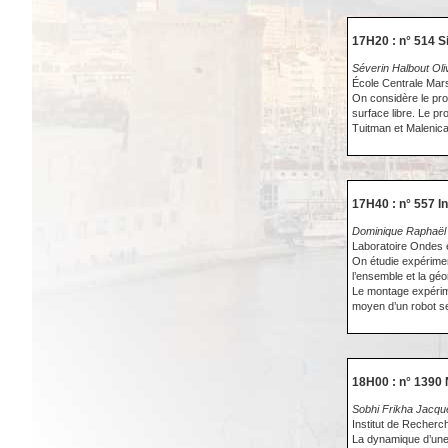
17H20 : n° 514 S
Séverin Halbout Ol
École Centrale Mars
On considère le pro
surface libre. Le pr
Tuitman et Malenica
17H40 : n° 557 I
Dominique Raphaël
Laboratoire Ondes
On étudie expériment
l’ensemble et la géo
Le montage expérime
moyen d’un robot se
18H00 : n° 1390 
Sobhi Frikha Jacque
Institut de Recherc
La dynamique d’une 