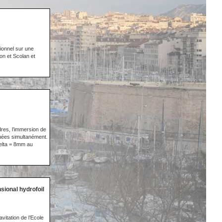
ionnel sur une
ron et Scolan et
ndres, l’immersion de
ctuées simultanément.
delta = 8mm au
sional hydrofoil
vitation de l’Ecole