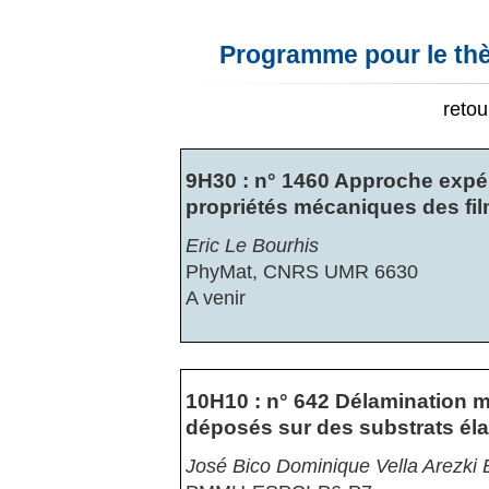
Programme pour le thè
reto
9H30 : n° 1460 Approche expér
propriétés mécaniques des fil
Eric Le Bourhis
PhyMat, CNRS UMR 6630
A venir
10H10 : n° 642 Délamination 
déposés sur des substrats él
José Bico Dominique Vella Arezk