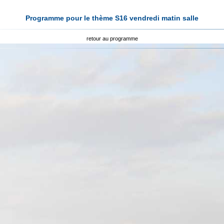
Programme pour le thème S16 vendredi matin salle
retour au programme