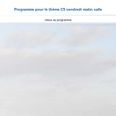
Programme pour le thème C5 vendredi matin salle
retour au programme