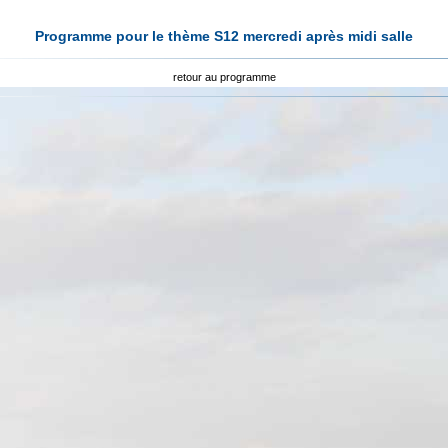
Programme pour le thème S12 mercredi après midi salle
retour au programme