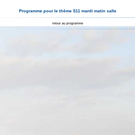
Programme pour le thème S11 mardi matin salle
retour au programme