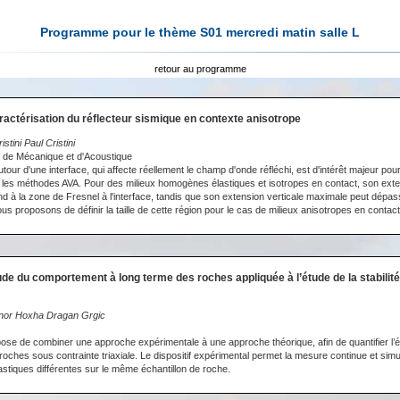
Programme pour le thème S01 mercredi matin salle L
retour au programme
ractérisation du réflecteur sismique en contexte anisotrope
stini Paul Cristini
 de Mécanique et d'Acoustique
utour d'une interface, qui affecte réellement le champ d'onde réfléchi, est d'intérêt majeur pour 
les méthodes AVA. Pour des milieux homogènes élastiques et isotropes en contact, son exten
 à la zone de Fresnel à l'interface, tandis que son extension verticale maximale peut dépa
s proposons de définir la taille de cette région pour le cas de milieux anisotropes en contact
ude du comportement à long terme des roches appliquée à l’étude de la stabilit
nor Hoxha Dragan Grgic
ose de combiner une approche expérimentale à une approche théorique, afin de quantifier l’év
roches sous contrainte triaxiale. Le dispositif expérimental permet la mesure continue et sim
astiques différentes sur le même échantillon de roche.