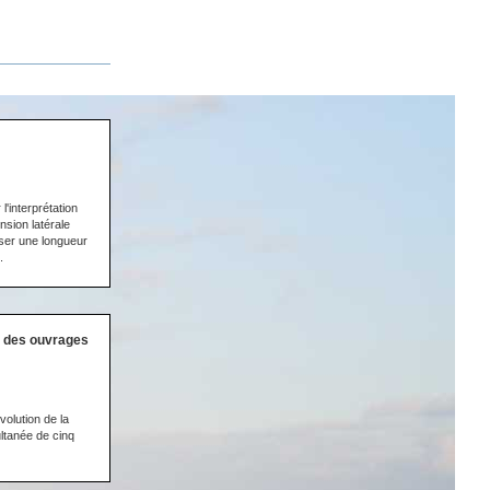
l'interprétation
sion latérale
sser une longueur
.
é des ouvrages
olution de la
ultanée de cinq