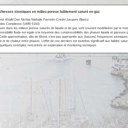
Vitesses sismiques en milieu poreux faiblement saturé en gaz
eiz Khalid Dan Nichita Nathalie Favretto-Cristini Jacques Blanco
luides Complexes (UMR 5150)
ues dans les milieux poreux saturés de liquide et de gaz sont souvent modélisées par le m
ressibilité fluide est égale à la moyenne des compressibilités des phases liquide et gazeuse 
 Cette approximation, dite de Wood, n’est pas appropriée aux (basses) fréquences sismiques, 
et de chaleur entre phases. L’effet de ces derniers est toutefois significatif aux faibles satu
ar quelques exemples rencontrés en exploration et monitoring sismiques.