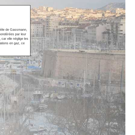
odèle de Gassmann,
pondérées par leur
car elle néglige les
rations en gaz, ce