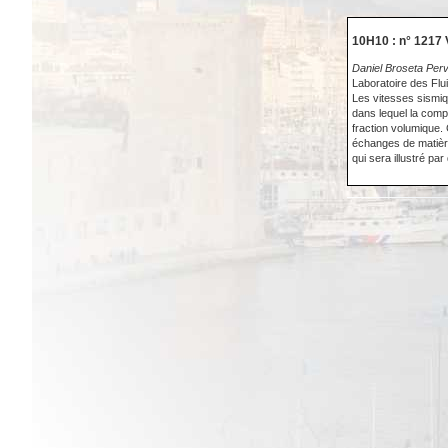
10H10 : n° 1217 
Daniel Broseta Perv
Laboratoire des F
Les vitesses sismiq
dans lequel la comp
fraction volumique.
échanges de matière 
qui sera illustré p