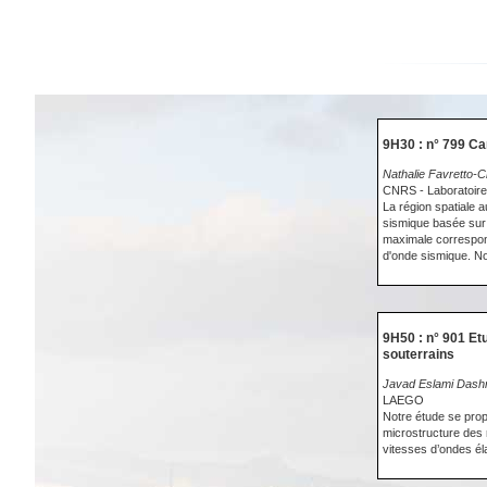
9H30 : n° 799 Ca
Nathalie Favretto-Cri
CNRS - Laboratoire
La région spatiale a
sismique basée sur 
maximale correspond
d'onde sismique. Nou
9H50 : n° 901 Et
souterrains
Javad Eslami Dash
LAEGO
Notre étude se prop
microstructure des 
vitesses d’ondes él