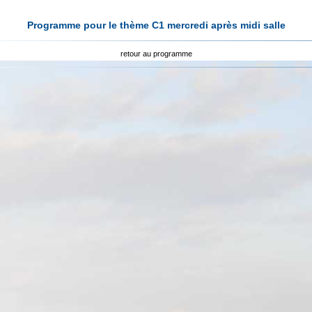
Programme pour le thème C1 mercredi après midi salle
retour au programme