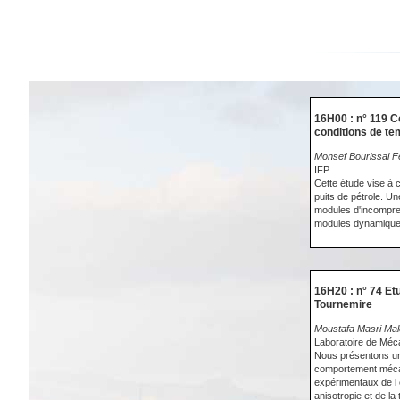
16H00 : n° 119 
conditions de te
Monsef Bourissai F
IFP
Cette étude vise à 
puits de pétrole. Un
modules d'incompres
modules dynamiques
16H20 : n° 74 Etu
Tournemire
Moustafa Masri Mal
Laboratoire de Méca
Nous présentons un 
comportement mécani
expérimentaux de l e
anisotropie et de l