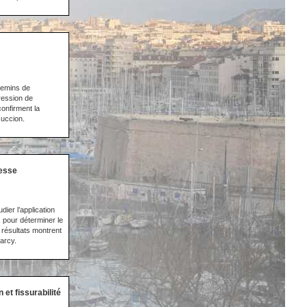
hemins de
ression de
confirment la
succion.
resse
ier l’application
 pour déterminer le
 résultats montrent
arcy.
et fissurabilité