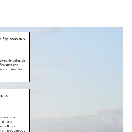
ne âge dans des
tives de celles de
évolution des
 accord avec les
ite de
ture sur le
résultats
 l effet de l
eront présentées .