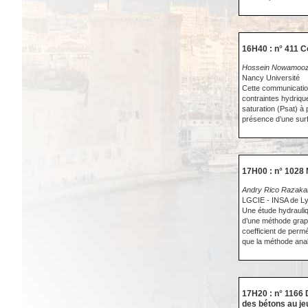
16H40 : n° 411 
Hossein Nowamooz
Nancy Université
Cette communication
contraintes hydriqu
saturation (Psat) à 
présence d’une surf
17H00 : n° 1028 
Andry Rico Razakam
LGCIE - INSA de L
Une étude hydrauliqu
d’une méthode graph
coefficient de perm
que la méthode anal
17H20 : n° 1166 
des bétons au je