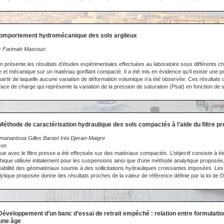
Comportement hydromécanique des sols argileux
 Farimah Masrouri
 présente les résultats d’études expérimentales effectuées au laboratoire sous différents c
e et mécanique sur un matériau gonflant compacté. Il a été mis en évidence qu'il existe une p
partir de laquelle aucune variation de déformation volumique n’a été observée. Ces résultats 
ace de charge qui représente la variation de la pression de saturation (Psat) en fonction de 
Méthode de caractérisation hydraulique des sols compactés à l'aide du filtre p
anantsoa Gilles Barast Irini Djeran-Maigre
yon
e avec le filtre presse a été effectuée sur des matériaux compactés. L’objectif consiste à étud
ique utilisée initialement pour les suspensions ainsi que d’une méthode analytique proposée,
éabilité des géomatériaux soumis à des sollicitations hydrauliques croissantes imposées. Les
ytique proposée donne des résultats proches de la valeur de référence définie par la loi de D
Développement d’un banc d’essai de retrait empêché : relation entre formulation 
une âge