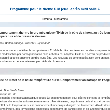
Programme pour le thème S18 jeudi après midi salle C
retour au programme
Comportement thermo-hydro-mécanique (THM) de la pâte de ciment au très jeu
mpérature et de pression élevées
ekri Meftah Nadège Brusselle Guy Bonnet
caractériser et modéliser le comportement THM de la pâte de ciment en conditions représenta
e modélisation par homogénéisation multi-échelles est adoptée. Celle-ci a permis de prédire l'
sibilité et de cisaillement au très jeune âge. Les résultats de cette modélisation sont en bon
 obtenus expérimentalement par méthode ultrasonore.
de de l’Effet de la haute température sur le Comportement anisotrope de l’Argil
ek Sibai Jianfu Shao
nique de Lille
modèle Thermoélastoplastique couplé à l endommagement pour décrire l effet de la tempéra
que d une roche anisotrope transverse . Premièrement, on présente un bref extrait de nos 
ffet de la température sur le comportement mécanique d argilite de Tournemire. Afin de décrire
a température, des formulations empiriques dépendants de l anisotropie et de la température s