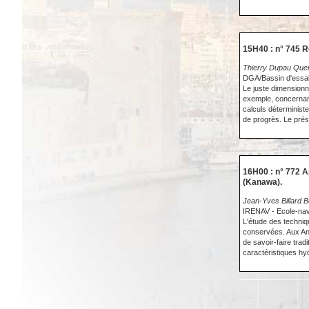
15H40 : n° 745 
Thierry Dupau Que
DGA/Bassin d'essa
Le juste dimensionn
exemple, concernan
calculs déterminist
de progrès. Le prése
16H00 : n° 772 A
(Kanawa).
Jean-Yves Billard B
IRENAV - Ecole-nav
L'étude des techniq
conservées. Aux Ant
de savoir-faire tra
caractéristiques hy