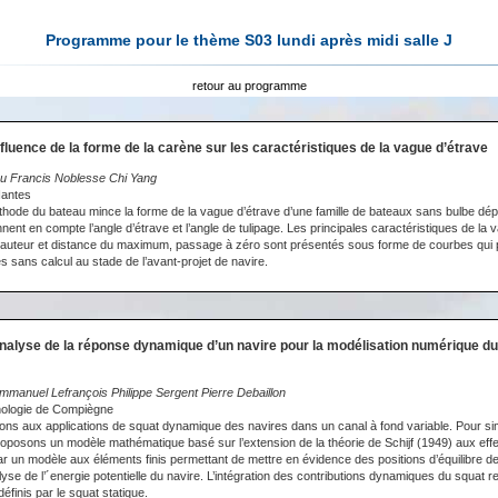
Programme pour le thème S03 lundi après midi salle J
retour au programme
fluence de la forme de la carène sur les caractéristiques de la vague d’étrave
 Francis Noblesse Chi Yang
Nantes
thode du bateau mince la forme de la vague d’étrave d’une famille de bateaux sans bulbe dé
ent en compte l’angle d’étrave et l’angle de tulipage. Les principales caractéristiques de la 
 hauteur et distance du maximum, passage à zéro sont présentés sous forme de courbes qui 
s sans calcul au stade de l’avant-projet de navire.
nalyse de la réponse dynamique d’un navire pour la modélisation numérique d
manuel Lefrançois Philippe Sergent Pierre Debaillon
nologie de Compiègne
ns aux applications de squat dynamique des navires dans un canal à fond variable. Pour sim
posons un modèle mathématique basé sur l’extension de la théorie de Schijf (1949) aux ef
ar un modèle aux éléments finis permettant de mettre en évidence des positions d’équilibre de
nalyse de l’´energie potentielle du navire. L’intégration des contributions dynamiques du squat 
 définis par le squat statique.