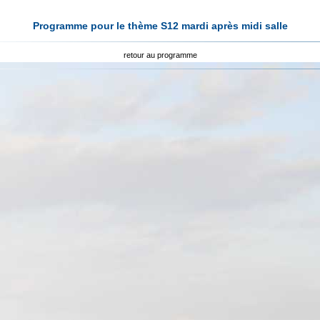
Programme pour le thème S12 mardi après midi salle
retour au programme