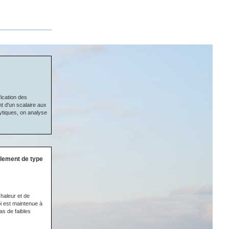
fication des
 d'un scalaire aux
ytiques, on analyse
ulement de type
chaleur et de
oi est maintenue à
as de faibles