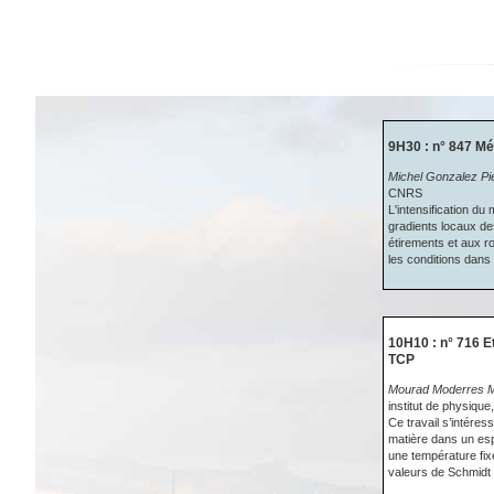
9H30 : n° 847 Mé
Michel Gonzalez Pi
CNRS
L'intensification du
gradients locaux d
étirements et aux r
les conditions dans
10H10 : n° 716 E
TCP
Mourad Moderres M
institut de physiqu
Ce travail s’intéres
matière dans un espa
une température fix
valeurs de Schmidt