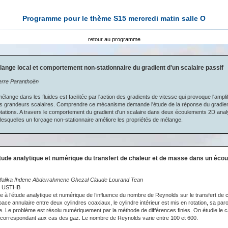
Programme pour le thème S15 mercredi matin salle O
retour au programme
lange local et comportement non-stationnaire du gradient d'un scalaire passif
erre Paranthoën
 mélange dans les fluides est facilitée par l'action des gradients de vitesse qui provoque l'ampli
es grandeurs scalaires. Comprendre ce mécanisme demande l'étude de la réponse du gradient
otations. A travers le comportement du gradient d'un scalaire dans deux écoulements 2D anal
 lesquelles un forçage non-stationnaire améliore les propriétés de mélange.
tude analytique et numérique du transfert de chaleur et de masse dans un éco
alika Ihdene Abderrahmene Ghezal Claude Lourand Tean
e, USTHB
se à l’étude analytique et numérique de l’influence du nombre de Reynolds sur le transfert de 
ce annulaire entre deux cylindres coaxiaux, le cylindre intérieur est mis en rotation, sa par
e. Le problème est résolu numériquement par la méthode de différences finies. On étudie le c
 correspondant aux cas des gaz. Le nombre de Reynolds varie entre 100 et 600.